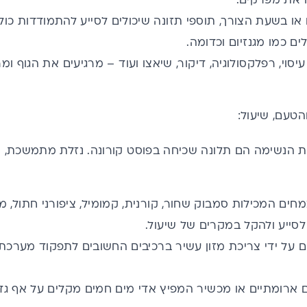
 את מפרקים.
 או בשעת הצורך, תוספי תזונה שיכולים לסייע להתמודדות כו
ים
כמו
מגנזיום
וכדומה.
 עיסוי, רפלקסולוגיה, דיקור, שיאצו ועוד – מרגיעים את הגוף ו
הטעם, שיעול:
 הנשימה הם תלונה שכיחה בפוסט קורונה. נזלת מתמשכת, שי
מחים המכילות
סמבוק שחור
, קורנית,
קמומיל
, ציפורני חתול, 
לסייע ולהקל במקרים של שיעול.
 על ידי צריכת מזון עשיר ברכיבים החשובים לתפקוד מערכת 
ארומתיים או מכשיר המפיץ אדי מים חמים מקלים על אף גד