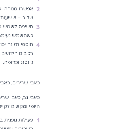
אפשרו מנוחה וש
של כ – 8 שעות. הימנעו משתיית משקאות מעוררים, ארוחות כבדות ופעילות גופנית לפני השינה.
חשיפה לשמש משפ
כשהשמש נעימה
תוספי תזונה
יכול
רכיבים הידועים כקשורים לר
ג'ינסנג
וכדומה.
כאבי שרירים, כאבי
כאבי גב, כאבי שריר
היומי ומקשים לקיי
פעילות גופנית ב