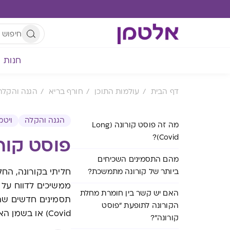
חנות
דף הבית
עולמות התוכן
חורף בריא
הגנה והקלה
הגנה והקלה
ויטמ
מה זה פוסט קורונה (Long
Covid)?
פוסט קור
מהם התסמינים השכיחים
חליתי בקורונה, החל
ביותר של קורונה מתמשכת?
ממשיכים לדווח על 
האם יש קשר בין חומרת מחלת
הקורונה לתופעת "פוסט
Covid) או בשמן האחר – "תסמונת פוסט קורונה".
קורונה"?