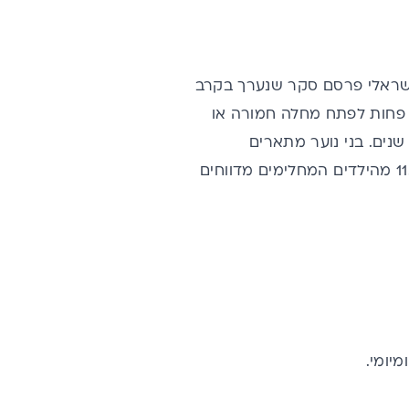
ישראלי פרסם סקר שנערך בקרב
 שנים. בסקר נמצא כי ילדים עד גיל 10 שנים נוטים פחות לפתח מחלה חמורה או
פתח תסמיני קורונה מתמשכת. השכיחות עולה בקרב בני נוער בגילאים 11 עד 18 שנים. בני נוער מתארים
תסמינים זהים למתוארים על ידי מבוגרים. בסקר של משרד הבריאות דווח כי 11.2% מהילדים המחלימים מדווחים
יומי.