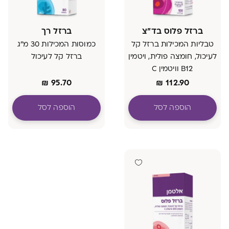
ברזל פלוס בד"צ
ברזל רך
טבליות המכילות ברזל קל
כמוסות המכילות 30 מ"ג
לעיכול, חומצה פולית, ויטמין
ברזל קל לעיכול
B12 וויטמין C
כשר למהדרין
₪
95.70
₪
112.90
הוספה לסל
הוספה לסל