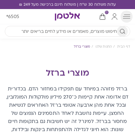
עלות משלוח 30 ש"ח | משלוח חינם ברכישה מעל 249 ₪
0
*6505
דף הבית
החנות שלנו
מוצרי ברזל
מוצרי ברזל
ברזל מזוהה במיוחד עם תפקידו במחזור הדם. בכדורית
דם אדומה אחת קיימות כ־270 מיליון מולקולות המוגלובין,
ובכל אחת מהן ארבעה אטומי ברזל האחראים לנשיאת
החמצן. עייפות נחשבת לאחד התסמינים הנפוצים של
מחסור בברזל. למינרל זה יש חשיבות גם בתקופות חיים
שונות: הוא חיוני לגדילה ולהתפתחות בינקות ובילדות,