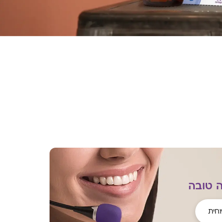
 טובה
חית