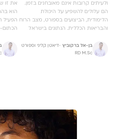
ולעיתים קרובות אינם מאובחנים בזמן.
את זו של
הם עלולים להשפיע על היכולת
הוא בהח
הלימודית, הביצועים בספורט, מצב הרוח
הפעיל ה
והבריאות הכללית. הנתונים בישראל
הכתום-צ
מדאיגים ומעבודות בנושא שנעשו בשנים
כבר אלפ
·
האחרונות עולה שכ- 50% מהנערות
שמעשירי
בן-אל ברקוביץ
דיאטן קליני וספורט
ב
RD M.Sc
סובלות ממחסור בברזל, וכ- 30% עם
c
בשנים ה
אנמיה! החדשות הטובות הן שבזיהוי
חמצון, ב
מוקדם וטיפול נכון ניתן למנוע את מרבית
קוגניטיב
ההשפעות השליליות ולשפר את איכות
אבל חשו
החיים.
ההבטחות
משפיעה,
שמתחילי