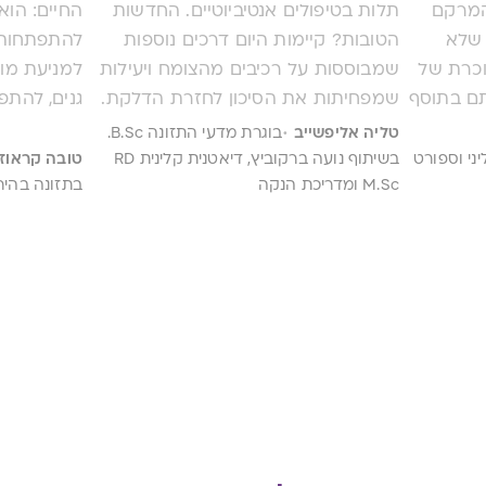
המרקם
תלות בטיפולים אנטיביוטיים. החדשות
החיים: הוא 
 שלא
הטובות? קיימות היום דרכים נוספות
להתפתחות 
וכרת של
שמבוססות על רכיבים מהצומח ויעילות
למניעת מו
תם בתוסף
שמפחיתות את הסיכון לחזרת הדלקת.
גנים, להתפ
הסגולות
שילוב של תוספים מוכחים, כמו Pacran®
נבין מה הח
·
טליה אליפשייב
בוגרת מדעי התזונה B.Sc.
 השחור.
ו־D-mannose עם הרגלים יומיומיים
ני וספורט
בשיתוף נועה ברקוביץ, דיאטנית קלינית RD
טובה קראוז
 שם
M.Sc ומדריכת הנקה
נכונים יכול לשנות את כל התמונה.
ואיך לקבל 
בתזונה בהיר
 תהליך
"גרסה
ה בדיוק
ם
זונה.