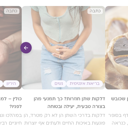
כתבה
כתבה
בריאות אינטימית
נשים
היריון
 שכובש
דלקות שתן חוזרות? כך תמנעי מהן
כולין – למה
בצורה טבעית, יעילה ובטוחה
לפניו?
ף בסופר
דלקות בדרכי השתן הן לא רק מטרד, הן
במהלכו וגם
 כנראה
פוגעות באיכות החיים ולעתים אף יוצרות
חיוניים רב