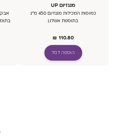
מגנזיום UP
כמוסות המכילות מגנזיום 450 מ"ג
אבקה
בתוספת אשלגן
₪
110.80
הוספה לסל
ה
מ