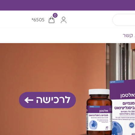
0
*6505
 קשר