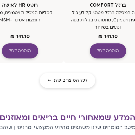
ברזל COMFORT
רוטס HR לאישה
 המכילה ברזל פטנטי קל לעיכול
קפליות המכילות ויטמינים, מי
בתוספת ויטמין C, מתמוסס בקלות בפה
חומצות אמינו ו-MSM
וטעים במיוחד
₪
141.10
₪
141.10
הוספה לסל
הוספה לסל
לכל המוצרים שלנו ←
מדע שמאחורי חיים בריאים ומאוזנים
יטב המומחים שלנו משתפים מהידע המקצועי ומהניסיון שלהם