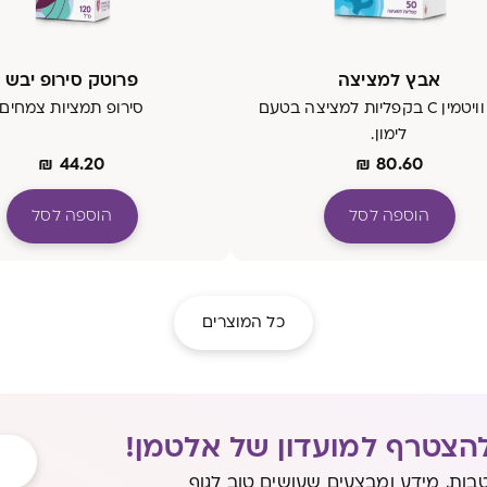
אבץ למציצה
פרוטק סירופ יבש
אבץ וויטמין C בקפליות למציצה בטעם
סירופ תמציות צמחים
לימון.
₪
44.20
₪
80.60
הוספה לסל
הוספה לסל
כל המוצרים
הצטרף למועדון של אלטמן!
בות, מידע ומבצעים שעושים טוב לגוף