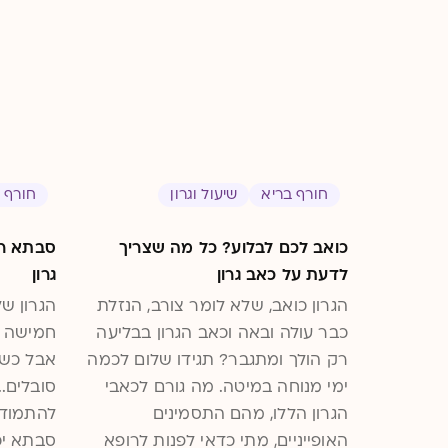
חורף בריא
שיעול וגרון
חורף 
כואב לכם לבלוע? כל מה שצריך
סבתא רו
לדעת על כאב גרון
גרון
הגרון כואב, שלא לומר צורב, הנזלת
הגרון ש
כבר עולה ובאה וכאב הגרון בבליעה
חמישה ע
רק הולך ומתגבר? תגידו שלום לכמה
אבל כשכ
ימי מנוחה במיטה. מה גורם לכאבי
סובלים..
הגרון הללו, מהם התסמינים
להתמודד
האופייניים, מתי כדאי לפנות לרופא
סבתא יכ