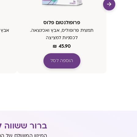
פרופולנטום פלוס
תמצית פרופוליס, אבץ ואכינצאה.
לכסניות למציצה
₪
45.90
הוספה לסל
ברור ששווה ל
המינון המושלם של הט