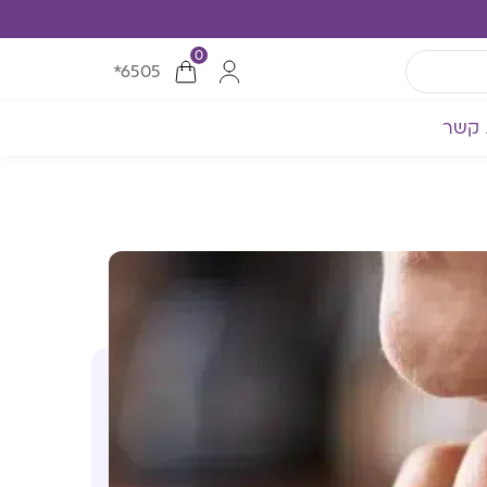
0
*6505
 קשר