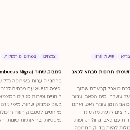
בריא
שיעול וגרון
צמחים
צמחים ופורמולות
שמת: תרופות סבתא לכאב
סמבוק שחור (Sambucus Nigra)
ברחבי היערות באירופה גדל ע
לכם כואב? קראתם שתוך
יפיפה הנישא עם פרחים לבנבנ
ד עשרה ימים הכאב יעבור
ריחניים ופירות סגולים חמצמצ
ואב הזמן עובר לאט, ואתם
בשם סמבוק שחור. מימי קדם
. רוצים לדעת מה עוזר
מיוחסים לסמבוק השחור יכולו
ות עם כאבי גרון? תרופות
מיסטיות ובריאותיות שונות. ה
ולות להיות בדיוק התרופה
יכול להגן עלינו? מה הסגולות