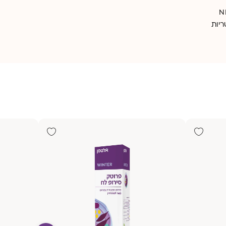
ND,
יות