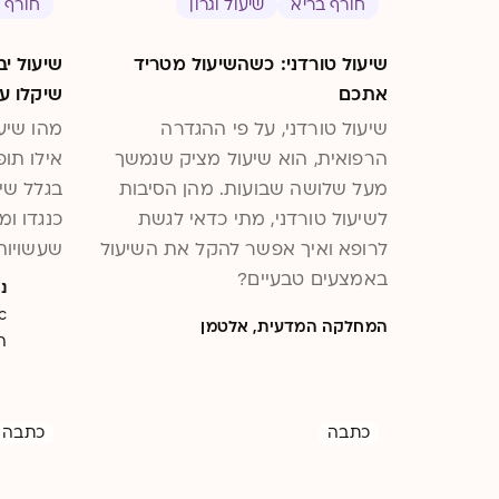
חורף בריא
שיעול וגרון
חורף 
שיעול טורדני: כשהשיעול מטריד
שיעול י
אתכם
שיקלו ע
שיעול טורדני, על פי ההגדרה
מהו שיע
הרפואית, הוא שיעול מציק שנמשך
אילו תופ
מעל שלושה שבועות. מהן הסיבות
בגלל שיע
לשיעול טורדני, מתי כדאי לגשת
כנגדו ו
לרופא ואיך אפשר להקל את השיעול
שעשויות
באמצעים טבעיים?
נ
המחלקה המדעית, אלטמן
ה
כתבה
כתבה