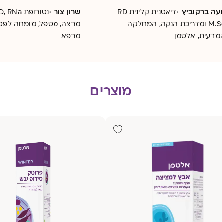
רון שאתם מחפשים! בכתבה
הבריאותיות שלו?
·
·
ועה ברקוביץ
דיאטנית קלינית RD
שרון צור
נטורופת  RNa
זנו לכם כמה מהשיטות
M.Sc ומדריכת הנקה, המחלקה
מרצה, מטפל, מומחה לפטר
מדעית, אלטמן
והמוכרות להתמודדות טובה
מרפא
גרון
מוצרים