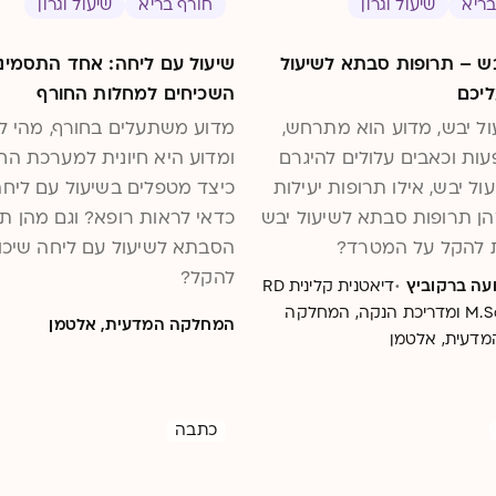
בריא
שיעול וגרון
חורף בריא
שיעול וגרון
בש – תרופות סבתא לשיעול
שיעול עם ליחה: אחד התסמיני
ליכם
השכיחים למחלות החורף
ול יבש, מדוע הוא מתרחש,
מדוע משתעלים בחורף, מהי ל
עות וכאבים עלולים להיגרם
ומדוע היא חיונית למערכת החי
ול יבש, אילו תרופות יעילות
כיצד מטפלים בשיעול עם ליחה
מהן תרופות סבתא לשיעול יבש
כדאי לראות רופא? וגם מהן ת
 להקל על המטרד?
הסבתא לשיעול עם ליחה שיכו
להקל?
·
ועה ברקוביץ
דיאטנית קלינית RD
M.Sc ומדריכת הנקה, המחלקה
המחלקה המדעית, אלטמן
מדעית, אלטמן
כתבה