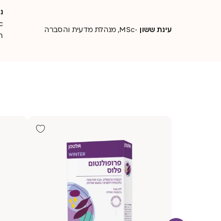
ואיזה טיפול בכאב גרון יכול להתאים
לכאבי ג
נ
לכם?
הזו ריכ
·
עינת ששון
MSc, מנהלת מדעית והסברה
ה
הישנות 
עם כאבי 