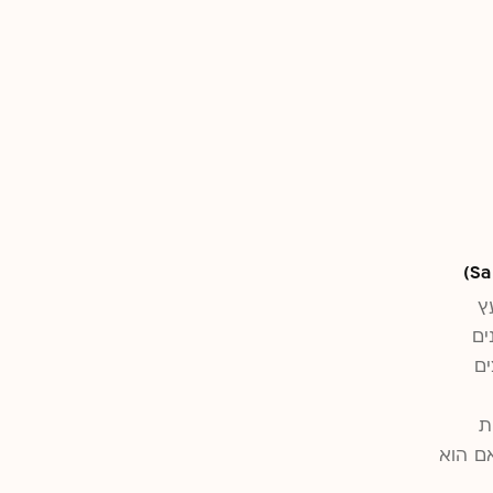
ץ
ים
ים
ת
אם הוא