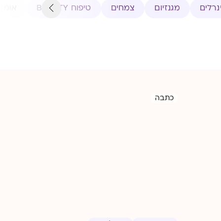
נרלים
מגנזיום
צמחים
טיפוח BEAUTY
אומגה 3-א
כתבה