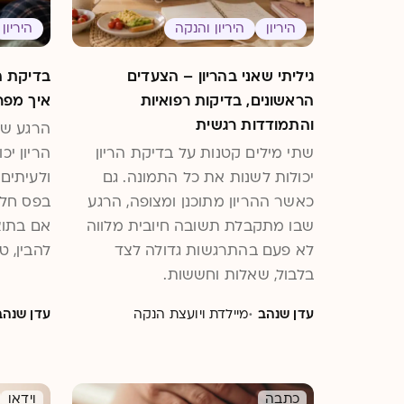
היריון
היריון והנקה
היריון
גיליתי שאני בהריון – הצעדים
בדיקת ה
הראשונים, בדיקות רפואיות
איך מפר
והתמודדות רגשית
הרגע שב
שתי מילים קטנות על בדיקת הריון
הריון יכ
יכולות לשנות את כל התמונה. גם
ולעיתים 
כאשר ההריון מתוכנן ומצופה, הרגע
בפס חלש
שבו מתקבלת תשובה חיובית מלווה
אם בתו
לא פעם בהתרגשות גדולה לצד
להבין, ט
בלבול, שאלות וחששות.
מיד מה 
בהריון 
·
עדן שנהב
מיילדת ויועצת הנקה
עדן שנהב
סיבה לד
בירור?
כתבה
וידאו