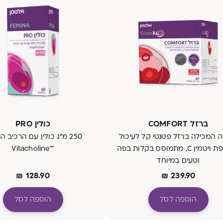
ברזל COMFORT
כולין PRO
 המכילה ברזל פטנטי קל לעיכול
250 מ"ג כולין עם הרכיב 
בתוספת ויטמין C, מתמוסס בקלות בפה
™Vitacholine
וטעים במיוחד
₪
128.90
₪
239.90
הוספה לסל
הוספה לסל