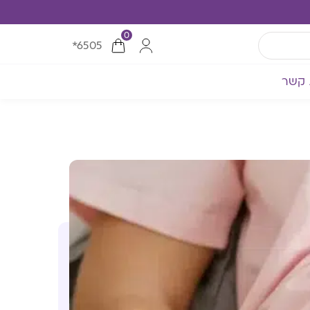
0
*6505
 קשר