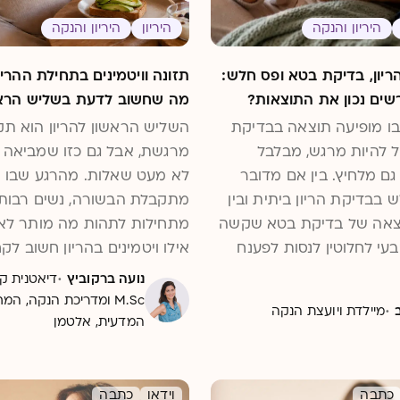
היריון והנקה
היריון
היריון והנקה
ריון, בדיקת בטא ופס חלש:
תזונה וויטמינים בתחילת ההריון
שים נכון את התוצאות?
מה שחשוב לדעת בשליש הרא
ו מופיעה תוצאה בבדיקת
השליש הראשון להריון הוא תק
ול להיות מרגש, מבלבל
מרגשת, אבל גם כזו שמביאה 
גם מלחיץ. בין אם מדובר
לא מעט שאלות. מהרגע שבו
 בבדיקת הריון ביתית ובין
מתקבלת הבשורה, נשים רבות
צאה של בדיקת בטא שקשה
מתחילות לתהות מה מותר לאכ
בעי לחלוטין לנסות לפענח
אילו ויטמינים בהריון חשוב לק
המשמעות. האם מדובר
האם צריך לשנות את התפריט
·
נועה ברקוביץ
תקין? האם מספר נמוך הוא
באמת קריטי להתפתחות העוב
M.Sc ומדריכת הנקה, ה
·
מיילדת ויועצת הנקה
אגה? ומתי צריך להמשיך
מהשבועות הראשונים. על כל
המדעית, אלטמן
השאלות האלה נענה בכתבה ה
כתבה
וידאו
כתבה