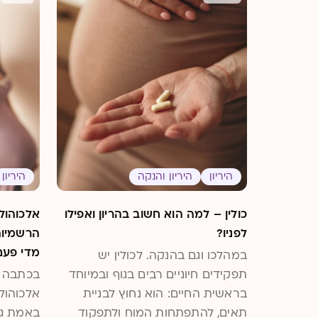
היריון
היריון והנקה
היריון
כולין – למה הוא חשוב בהריון ואפילו
אלכוהול
לפניו?
הרשמיות
מדי פעם
במהלכו וגם בהנקה. לכולין יש
תפקידים חיוניים רבים בגוף ובמיוחד
בכתבה 
בראשית החיים: הוא נחוץ לבניית
אלכוהול
תאים, להתפתחות המוח ולתפקוד
באמת גם