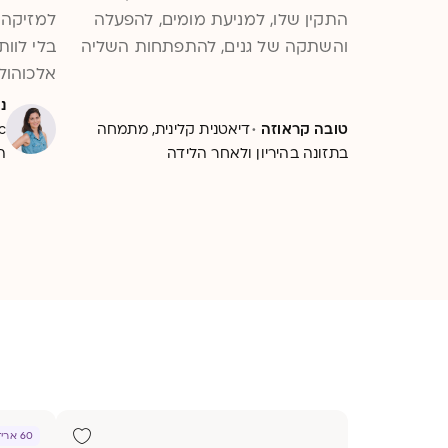
התקין שלו, למניעת מומים, להפעלה
למזיקה 
והשתקה של גנים, להתפתחות השליה
בלי לוו
ולבריאות הכבד. נבין מה החשיבות
אלכוהולי
שלו בנקודות הזמן האלה שהן 1000
נ
·
הימים הראשונים לחיים ואיך לקבל
טובה קראוזה
דיאטנית קלינית, מתמחה
מספיק ממנו
בתזונה בהיריון ולאחר הלידה
ה
60 אריזות אישיות