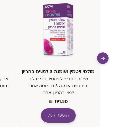
מולטי ויטמין ואומגה 3 לנשים בהריון
שילוב ייחודי של ויטמינים ומינרלים
אבקה
בתוספת אומגה 3 בכמוסה אחת
לפני-בהריון-אחרי
חדש - בכמוסה אחת
₪
191.50
הוספה לסל