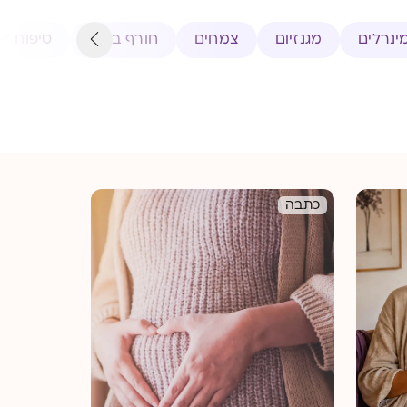
מינרלים
מגנזיום
צמחים
חורף בריא
טיפוח BEAUTY
כתבה