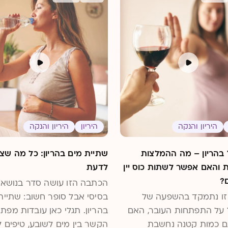
היריון והנקה
היריון
היריון והנקה
 בהריון – מה ההמלצות
שתיית מים בהריון: כל מה שצר
 והאם אפשר לשתות כוס יין
לדעת
?
הכתבה הזו עושה סדר בנושא 
זו נתמקד בהשפעה של
בסיסי אבל סופר חשוב: שתיית
 על התפתחות העובר, האם
בהריון. תגלי כאן עובדות מפתי
 כמות קטנה נחשבת
הקשר בין מים לשובע, טיפים 