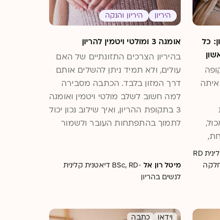
היריון
היריון והנקה
: כל
אומגה 3 ומולטי ויטמין להריון
שון
בהיריון הצרכים התזונתיים של האם
ופה
עולים, ולא תמיד ניתן להשלים אותם
איתה
דרך המזון בלבד. הכתבה מסבירה
למה חשוב לשלב מולטי ויטמין ואומגה
3 בתקופת ההריון, ואיך שילוב נכון יכול
ול,
לתמוך בהתפתחות העובר ולשמור
חת,
על בריאות האם לאורך כל ההיריון
 ומה
דיאטנית קלינית RD
ר כבר
·
מחלקה
מיטל רון אל
BSc, RD דיאטנית קלינית
לנשים בהריון
באה.
וידאו
כתבה