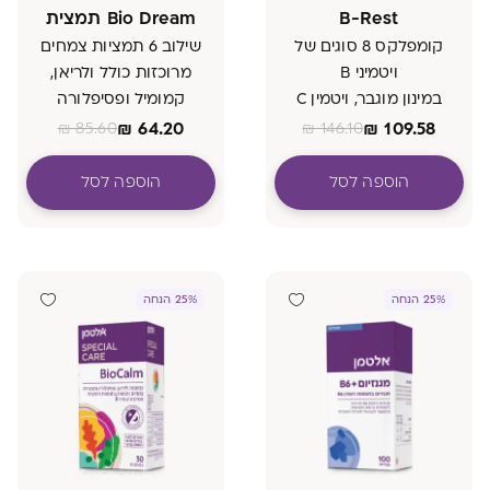
B-Rest
Bio Dream תמצית
קומפלקס 8 סוגים של
שילוב 6 תמציות צמחים
ויטמיני B
מרוכזות כולל ולריאן,
במינון מוגבר, ויטמין C
קמומיל ופסיפלורה
ורכיבים נוספים
₪
64.20
₪
109.58
₪
85.60
₪
146.10
הוספה לסל
הוספה לסל
25% הנחה
25% הנחה