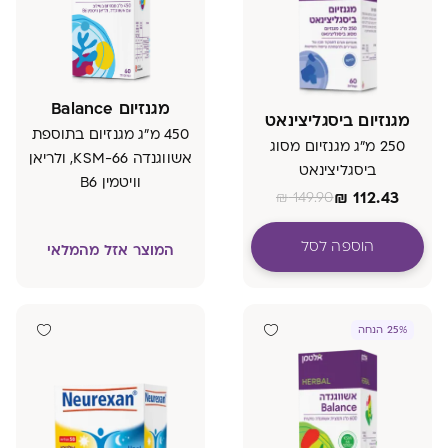
מגנזיום Balance
מגנזיום ביסגליצינאט
450 מ"ג מגנזיום בתוספת
250 מ"ג מגנזיום מסוג
אשווגנדה KSM-66, ולריאן
ביסגליצינאט
וויטמין B6
₪
112.43
₪
149.90
הוספה לסל
המוצר אזל מהמלאי
25% הנחה