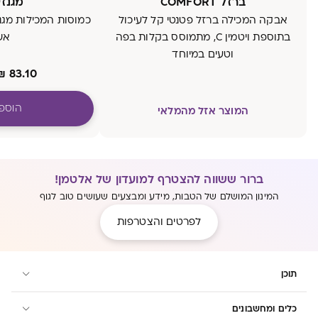
ברזל COMFORT
מגנזיו
אבקה המכילה ברזל פטנטי קל לעיכול
בתוספת ויטמין C, מתמוסס בקלות בפה
אש
וטעים במיוחד
₪
83.10
הוספ
המוצר אזל מהמלאי
ברור ששווה להצטרף למועדון של אלטמן!
המינון המושלם של הטבות, מידע ומבצעים שעושים טוב לגוף
לפרטים והצטרפות
תוכן
כלים ומחשבונים