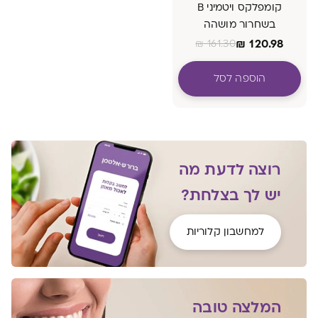
קומפלקס ויטמיני B
בשחרור מושהה
₪
120.98
₪
161.30
הוספה לסל
רוצה לדעת מה
יש לך בצלחת?
למחשבון קלוריות
המלצה טובה