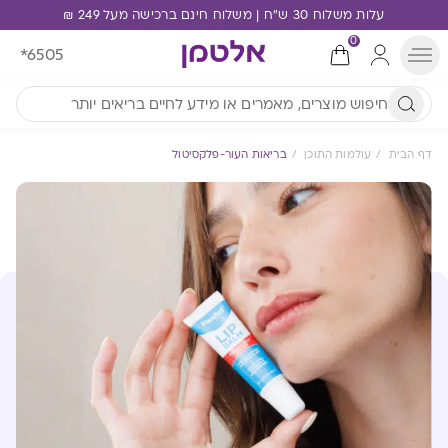
עלות משלוח 30 ש"ח | משלוח חינם ברכישה מעל 249 ₪
0
*6505
דף הבית
עולמות התוכן
בריאות העור-פלקסיטול