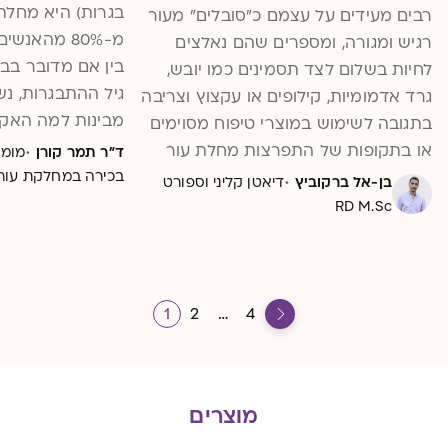
בגרות) היא מחלת 
רבים מעידים על עצמם כ"סובלים" מעור
מ-80% מהאנ
רגיש ומגורה, ומספרים שהם נאלצים
בין אם מדובר בב
לחיות בשלום לצד תסמינים כמו יובש,
גרד אדמומיות, קילופים או עקצוץ וצריבה
מבינות למה האקנה
בתגובה לשימוש במוצרי טיפוח מסוימים
בגילאי 40 
·
או בתקופות של התפרצות מחלת עור
ד״ר תמר קורן
מומח
החזה. חלק מהמק
קיימת. ככל ששכבת העור באזור מסוים
בכירה במחלקת עור 
·
בן-אל ברקוביץ
דיאטן קליני וספורט
טיפוח פשוטה וחלק
תהיה דקה יותר, כך גדל הסיכון לרגישות
RD M.Sc
המשלב משחות או
באותו אזור. עובדה זו מציבה את אזור
אבל בכל מקרה, ה
הפנים בכלל והעפעפיים בפרט בסיכון
להבין מה בעצם ק
גדול במיוחד, בשל עוביו הדק של העור
באזור זה של כ- 0.5 מ"מ בלבד
1
2
…
4
בממוצע.
מוצרים