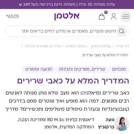
עלות משלוח 30 ש"ח | משלוח חינם ברכישה מעל 249 ₪
0
*6505
דף הבית
עולמות התוכן
תנועה וספורט
שרירים, מפרקים וחבלות
המדריך המלא על כאבי שרירים
מגנזיום
שרירים, מפרקים וחבלות
תנועה וספורט
המדריך המלא על כאבי שרירים
כאב שרירים (מיאלגיה) הוא מצב שלא נותן מנוחה לאנשים
רבים ומגוונים. למה הוא מופיע ואיך נפטרים ממנו בדרכים
קונבנציונליות ובעזרת טיפולים משלימים ותכשירים? מדריך
נועה
דיאטנית קלינית RD M.Sc ומדריכת הנקה,
·
ברקוביץ
המחלקה המדעית, אלטמן