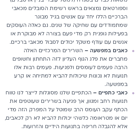
משאות כבדים בשגרה (למשל עובדי בניין או סבלים)
וספורטאים נמצאים בראש רשימת הסובלים מכאבי
הברכיים הללו יחד עם אנשים בגיל מבוגר
שמתמודדים עם שחיקה של שנים. גם כאלה העוסקים
בפעילות גופנית רק מדי פעם בצורה לא מבוקרת או
אנשים עם עודף משקל יכולים לסבול מכאבי ברכיים.
כאבים במפשעה
–
השרירים המרכזיים האלה
מחברים את פלג הגוף העליון לזה התחתון וחשופים
הרבה פעמים לעומסים ולפגיעות. פעמים רבות אלו
תנועות לא נכונות שיכולות להביא למתיחה או קרע
במפשעה.
כאבי כתפיים
–
הכתפיים שלנו מסוגלות לייצר לנו טווח
תנועות רחב ומגוון, אך פגיעה בשרירים שעוטפים את
הכתף עקב העומס הרב שמוטל על המפרק הזה מדי
יום או מטראומה כלשהי יכולות להביא לא רק לכאבים,
אלא להגבלה חריפה בתנועות הידיים והזרועות.