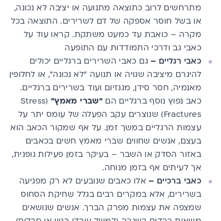
מתרחשים לרוב כתוצאה מתנועה או יציבה לא נכונה,
או בשל חוסר אספקה של דם לשרירים. התוצאה בכל
מקרה – כואבת עד כמעט משתקת.
קראו עוד על
כאבי גב ודרכי התמודדות עם התופעה
כאבי רגליים
–
גם
כאבי השרירים ברגליים
יכולים
להיגרם מיציבה שגויה או תנועה "לא נכונה", או לחלופין
מאנמיה, חסר סידן,
מגנזיום
ועוד בשרירים ברגליים.
כאב נפוץ נוסף ברגליים הם
"שברי מאמץ"
(Stress
Fractures) שנוצרים עקב הפעלה של עומס יתר על
עצמות הרגליים במשך זמן. על אף שמקור הכאב הוא
בעצם, אנשים שחווים שברי מאמץ חשים בכאבים
באזור הסדק או השבר – בעיקר בזמן פעילות גופנית,
אך לעיתים אף בזמן מנוחה.
כאבי ברכיים
–
אלו כאבים שנובעים לא רק מפגיעה
בשרירים, אלא במקרים רבים בגלל שחיקת הסחוס
שמצפה את עצמות
מפרק הברך
. אנשים שנושאים