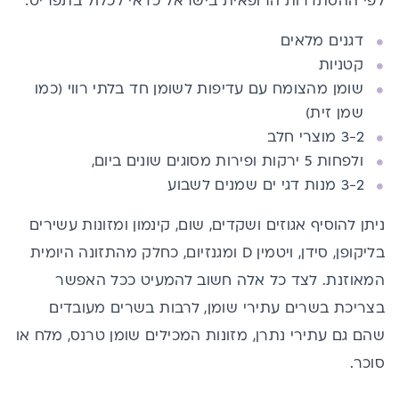
לפי ההסתדרות הרופאית בישראל כדאי לכלול בתפריט:
דגנים מלאים
קטניות
שומן מהצומח עם עדיפות לשומן חד בלתי רווי (כמו
שמן זית
)
3-2 מוצרי חלב
ולפחות 5 ירקות ופירות מסוגים שונים ביום,
3-2 מנות דגי ים
שמנים לשבוע
ניתן להוסיף אגוזים ושקדים, שום,
קינמון ומזונות עשירים
בליקופן, סידן, ויטמין
D
ומגנזיום, כחלק מהתזונה היומית
המאוזנת. לצד כל אלה חשוב להמעיט ככל האפשר
בצריכת בשרים עתירי שומן, לרבות בשרים מעובדים
שהם גם עתירי נתרן, מזונות המכילים
שומן טרנס
,
מלח
או
סוכר.