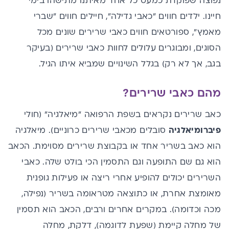
נפוצה שפוקדת כמעט כל אחד מאיתנו מתישהו בימי
חיי
נו
. ילדים חווים "כאבי גדילה",
חיילים חווים "שברי
מאמץ", ספורטאים חווים כאבי שרירים שונים מכל
הסוגים
, ומבוגרים עלולים לחוות כאבי שרירים (בעיקר
בגב, אך לא רק) בגלל השינויים שמביא איתו הגיל.
מהם כאבי שרירים?
כאב שרירים נקראים בשפת הרפואה "מיאלגיה" (חולי
פיברומיאלגיה
סובלים מכאבי שרירים כרוניים). מיאלגיה
הוא כאב בשריר אחד או בקבוצת שרירים מסוימת. הכאב
הוא גם שם התופעה וגם התסמין הכי בולט שלה. כאבי
השרירים יכולים להופיע אחרי ריצה או פעילות גופנית
מאומצת אחרת, או כתוצאה מטראומה בשריר (נפילה,
מכה וכדומה). במקרים אחרים ורבים, הכאב הוא תסמין
של מחלה קיימת (שפעת לדוגמה), דלקת, מחלה