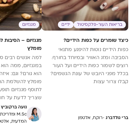
בריאות העור-פלקסיטול
ידיים
מגנזיום
כיצד שומרים על כפות הידיים?
מגנזיום – הסיבות לח
מומלץ
כפות הידיים נוטות להיפגע מתנאי
הסביבה ומזג האוויר ובמיוחד בחורף.
למה אנשים רבים סו
רוצים לשמור כפות הידיים ועל העור
במגנזיום, ממה הוא נ
בכלל מפני היובש של עונת הגשמים?
הוא גורם? וגם: איזה
קבלו צרור עצות
מומלץ להשלמת הח
לתוסף מגנזיום תופע
שצריך לדעת על חוסר
נועה ברקוביץ
M.Sc ומדר
·
ברי גולדברג
רוקח, אלטמן
המדעית, אלטמ