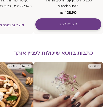
250 מ"ג כולין עם הרכיב הנחקר
לעיסוי ומריחה, לה
™Vitacholine
כאבי שרירים, כאבי מ
₪
128.90
הוספה לסל
מוצר זה נמכר 
כתבות בנושא שיכולות לעניין אותך
כתבה
וידאו
כתבה