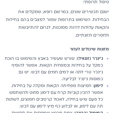
טיפול תרופתי:
ישנם תכשירים שונים, במרשם רופא, שמקלים את
הבחילות. השימוש בתרופות שמור למצבים בהם בחילות
והקאות עלולות להיות מסוכנות, לגרום להתייבשות
ולחסרים תזונתיים.
מזונות שיכולים
לעזור
ג'ינג'ר
(זנגוויל)
: שורש שעשיר באבץ והשימוש בו הוכח
כמקל על בחילות וכמפחית הקאות. אפשר להוסיף
ג'ינג'ר טרי לתה או למים חמים עם דבש. יש גם
כמוסות ג'ינג'ר לבליעה.
לימון:
חמיצות מפחיתה הקאות ומקלה על בחילות.
אפשר להכין קוביות קרח עם לימון סחוט ולהשתמש
כל פעם שיש בחילה, לאכול קרטיבים חמוצים, לשתות
תה עם לימון, או לבלוע כף מיץ לימון עם דבש.
קמומיל (בבונג):
צמח מרפא שמפחית את תחושת