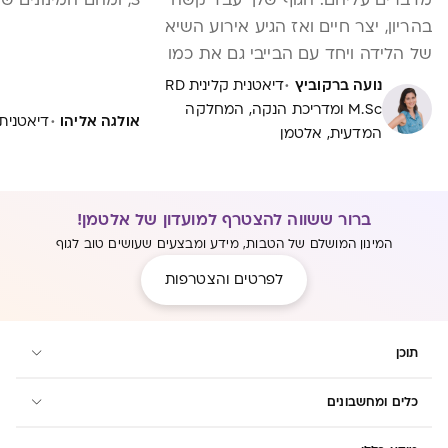
בהריון, יצר חיים ואז הגיע אירוע השיא
של הלידה ויחד עם הבייבי גם את כמו
נולדת מחדש. הימים של אחרי הלידה
·
נועה ברקוביץ
דיאטנית קלינית RD
ותקופת משכב לידה שנמשכת 6 שבועות
M.Sc ומדריכת הנקה, המחלקה
·
אולגה אליהו
דיאטנית קלינ
המדעית, אלטמן
יכולים להיות מסעירים. זה בסדר להרגיש
בהם גם וגם: גם להיות מאושרת שהבייבי
בזרועותייך וגם לחוש אי נוחות ותסכול
מתופעות שמופיעות אחרי הלידה.
ברור ששווה להצטרף למועדון של אלטמן!
בתקופת משכב לידה, נשים מתמודדות
המינון המושלם של הטבות, מידע ומבצעים שעושים טוב לגוף
עם אתגרים שונים: תפרים שמציקים,
לפרטים והצטרפות
טחורים אחרי לידה, דימומים או נפיחות
באגן. זו תקופה שדורשת חמלה לגוף
שלך ולנפש וטיפול עדין שמאפשר לך
תוכן
להחלים באמת.
כלים ומחשבונים