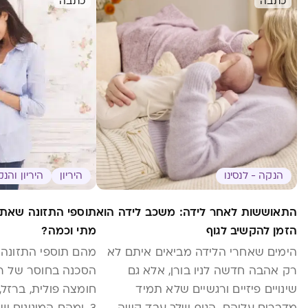
כתבה
כתבה
הנקה - לנסינו
היריון
היריון והנ
התאוששות לאחר לידה: משכב לידה הוא
תוספי התזונה שאת צ
הזמן להקשיב לגוף
מתי וכמה?
הימים שאחרי הלידה מביאים איתם לא
מהם תוספי התזונה הח
רק אהבה חדשה לניו בורן, אלא גם
הסכנה בחוסר של רכי
שינויים פיזיים ורגשיים שלא תמיד
מדברים עליהם. הגוף שלך עבד קשה
3, ומהם המינונים שימנעו חוסרים אלה