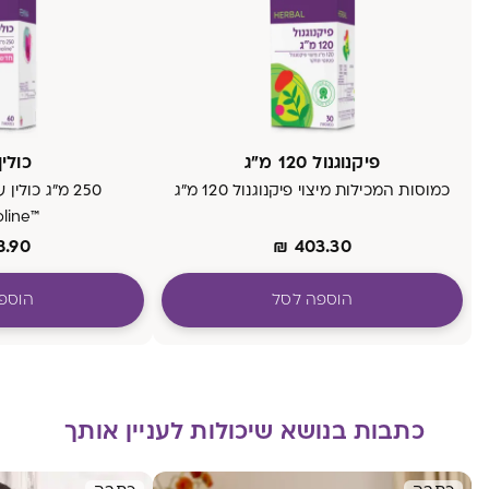
פיקנוגנול 120 מ"ג
כולין RO
כמוסות המכילות מיצוי פיקנוגנול 120 מ״ג
250 מ"ג כול
™Vitacholine
8.90
₪
403.30
הוספה לסל
הוספ
כתבות בנושא שיכולות לעניין אותך