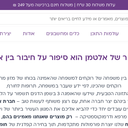
עלות משלוח 30 ש"ח | משלוח חינם ברכישה מעל 249 ₪
עולמות התוכן
כלים ומחשבונים
אודות
יצירת
ר של אלטמן הוא סיפור על חיבור בין א
 בין משפחה של רוקחים למשפחה שהאמינה בכוחו של מזון מה
רוקחים שהכינו, לפי ידע שעבר במשפחה, תרופות לחורף,
 הטבעית, שידעו שהאומגה 3 בשמן הדגים תשמור על הלב שלנו.
 בינהם יצר חברה אחת, עם רצון משותף לעשות טוב –
חברת א
ם עובדים יחד כדי להביא אליכם את המגוון העשיר ביותר של ויט
י מרפא ודרמוקוסמטיקה –
רק מוצרים שאנחנו מאמינים בהם, 
ח
שלנו יוצרת פורמולות מתקדמות, תוך בחירה קפדנית של
חומ