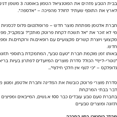
בבית הטבע מזהים את הפוטנ
לארץ את התוסף שעתיד לחולל מהפיכה – "אלספה".
חברת אלטמן מפתחת מוצר חדש – פרופולנטום פלוס לכסניות ל
מי לא זוכר את "אל תשכח לקחת פרוטק מותק"? ובמקביל, מפ
מקצועי ויוצרת קשרים מקצועיים עם רופאים.ות ורוקחים.ות ומפ
חדש.
באותו זמן מוקמת חברת "טעם טבע", המתמקדת בתוספי תזונה,
"נוטרי-לייף" הכולל סדרת מוצרים המיועדים לפתרון בעיות בריא
גלופלקס – "כי לגוף אין חלקי חילוף"…
סדרת מוצרי פרוטק כובשת את המדינה וחברת אלטמן, ומגוון מו
דבר בבתי המרקחת
בחברת טעם טבע עובדים כבר 100 א.נשים, המייב
תזונה ומוצרים טבעיים
מהלך היסטורי בחיי החברה