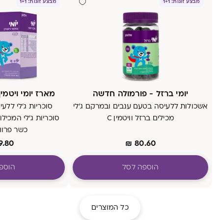
מבצע זוגות: 1+1
מבצע זוגות: 1+1
יומי ברזל - פורמולה חדשה
מארז יומי ויטמין C + מולטי ויטמ
אשכולות ללעיסה בטעם ענבים ובמרקם ג'לי
מכילים ברזל וויטמין C
כשר פרוו
9.80
₪
80.60
הוספה לסל
הוספ
כל המוצרים