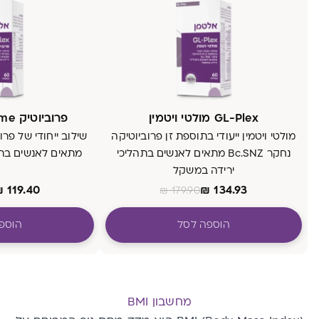
GL-Plex מולטי ויטמין
פרוביוטיק GL-Plex enzyme
מולטי ויטמין ייעודי בתוספת זן פרוביוטיקה
שילוב ייחודי של פרוב
נחקר Bc.SNZ מתאים לאנשים בתהליכי
מתאים לאנשים בתה
ירידה במשקל
₪
119.40
₪
134.93
₪
179.90
הוספה לסל
הוספ
מחשבון BMI