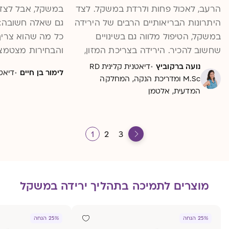
הרעב, לאכול פחות ולרדת במשקל. לצד
במשקל, אבל לצד 
היתרונות הבריאותיים הרבים של הירידה
גם שאלה חשובה:
במשקל, הטיפול מלווה גם בשינויים
כל מה שהוא צרי
שחשוב להכיר. הירידה בצריכת המזון,
והבחירות מצטמצמו
השובע המוקדם ולעיתים גם תופעות
עלולים להיווצר ח
·
נועה ברקוביץ
דיאטנית קלינית RD
·
לימור בן חיים
דיאט
לוואי במערכת העיכול, כמו בחילות,
שמשפיעים על הבר
M.Sc ומדריכת הנקה, המחלקה
המדעית, אלטמן
תחושת מלאות, עצירות, שלשולים או
והתפקוד. בכתבה 
נפיחות, עלולים להקשות על אכילה
הסיכון, מה חשוב ב
מגוונת ומספקת. בכתבה זו נסביר מדוע
אפשר לתמוך בגוף
מולטי ויטמין ייעודי, המשלב זן פרוביוטי
1
2
3
נחקר, עשוי להיות חלק מהתמיכה
התזונתית בתקופת הטיפול, מה ידוע כיום
על תרומתו האפשרית לנוחות מערכת
מוצרים לתמיכה בתהליך ירידה במשקל
העיכול, ולמי הוא עשוי להתאים כחלק
מגישה כוללת לתהליך הירידה במשקל.
25% הנחה
25% הנחה