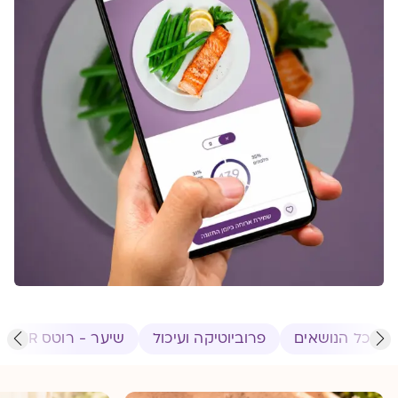
כל הנושאים
פרוביוטיקה ועיכול
שיער - רוטס HR