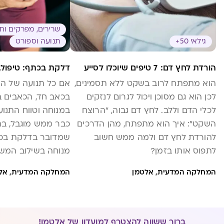
שרירים, מפרקים וח
גילאי 50+
תנועה וספורט
הורדת לחץ דם: 7 טיפים שיוכלו לסייע
דלקת בכתף: טיפול, 
הוא מתפתח לרוב בשקט ללא תסמינים,
אם כל תנועה של ה
לכן הוא גם מסוכן ויכול לגרום לנזקים
בכאב חד, הכאבים ב
לכלי הדם וללב. לחץ דם גבוה, "הרוצח
במנוחה וטווח התנו
השקט": איך הוא מתפתח, מהן הדרכים
כבר ממש מוגבל, ב
להורדת לחץ דם ולמה ממש חשוב
שמדובר בדלקת בכת
לתפוס אותו בזמן?
מנוחה בשילוב המשח
לעזור.
המחלקה המדעית, אלטמן
המחלקה המדעית, אל
ברור ששווה להצטרף למועדון של אלטמן!