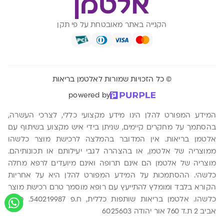
הקנייה באתר מאובטחת על פי תקן
© כל הזכויות שמורות לאלטמן בריאות
powered by
המידע המפורט להלן הינו מידע מקצועי כללי, לצרכי העשרה,
בהסתמך על מחקרים קיימים, שניתן בידי איש מקצוע בשיתוף עם
אלטמן בריאות. אין המדובר בהמלצה לרכישת מוצר כלשהו
ממוצריה של אלטמן, או בהצהרה לגבי יעילותם או תכונותיהם.
מוצריה של אלטמן הם אינם תרופה ואינם מיועדים לרפא מחלה
כלשהי. ההסתמכות על המידע המפורט להלן היא על אחריות
הקורא בלבד ומומלץ להתייעץ עם רופא מוסמך טרם רכישת מוצר
כלשהו. אלטמן בריאות שותפות כללית, ח.פ 540219987. משה
אביב 2 ת.ד 760 אור יהודה 6025603