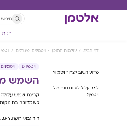
חנות
דף הבית
עולמות התוכן
ויטמינים ומינרלים
ויטמין 
ויטמין D
ויטמינים 
מדוע חשוב לצרוך ויטמין?
השמש מסו
למה עלול לגרום חסר של
קרינת שמש עלולה ל
ויטמין?
כשמדובר בתינוקות ובילד
·
דוד גבאי
רוקח, B.Ph, אלטמן, וד"ר שרון גבריאל, דיאטנית קלינית, M.Sc,RD, יועצת אלטמן