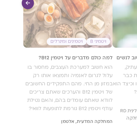
ויטמיני B
ויטמינים ומינרלים
ב לנשים
למה כולם מדברים על ויטמין B12?
תיק,
הוא חשוב למערכת העצבים, מחסור בו
ת כבר
עלול לגרום לאנמיה ותמצאו אותו רק
שלו וכיצד הוא
במזון מן החי. מהם התפקידים החשובים
?
של ויטמין B12 והערכים שאתם צריכים
לוודא שאתם עומדים בהם, והאם נטילת
עודף ויטמין B12 גורמת לתופעות לוואי?
דיאטנית קלינית RD
מחלקה
המחלקה המדעית, אלטמן