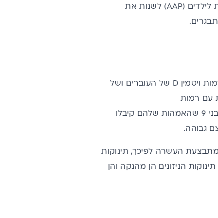
הגוף זקוק לרמות ויטמין D גבוהות. על כן התקבלה החלטה באקדמיה האמריקאית לילדים (AAP) לשנות את
צריכה של ויטמין D בקרב נשים הרות ומיניקות משפיעה בצורה משמעותית על רמות ויטמין D של העוברים ושל
ולדו לאמהות עם רמות
ויטמין D מעל ng/ml 20 היו בעלי משקל לידה גבוה יותר. מחקר אחר בדק ילדים בני 9 שהאמהות שלהם קיבלו
 מתבצעת העשרה לפיכך, תינוקות
ם תינוקות יונקים או תינוקות הניזונים הן מהנקה והן