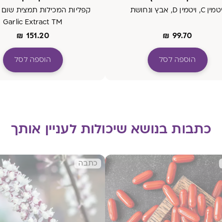
ין C, ויטמין D, אבץ ונחושת
Garlic Extract TM
₪
151.20
₪
99.70
הוספה לסל
הוספה לסל
כתבות בנושא שיכולות לעניין אותך
כתבה