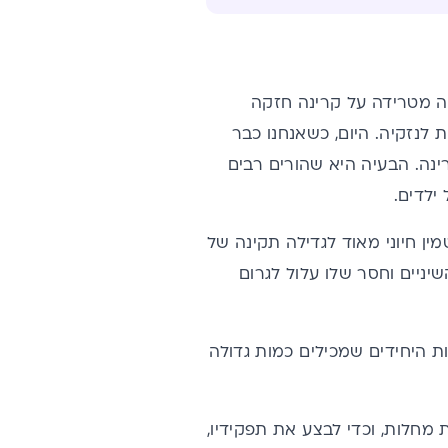
בה מטרידה על קרינה חזקה
לנזקיה. היום, כשאנחנו כבר
ינה. הבעיה היא שהורים רבים
ילדים.
כמעט-יחידה של הגוף לייצר ויטמין D – שהוא ויטמין חיוני מאוד לגדילה תקינה של
ויטמין D עוזר לחיזוק העצמות והשיניים וחסר שלו עלול לגרום
ות היחידים שמכילים כמות גדולה
כללית ולמניעת מחלות, וכדי לבצע את תפקידיו,