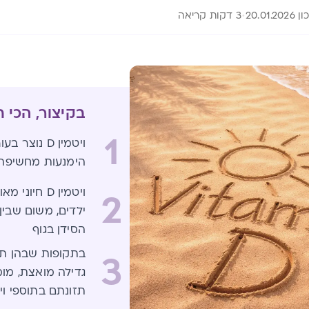
20.01.20
3 דקות קריאה
בקיצור, הכי 
1
ויטמין D נ
הימנעות מחשיפה 
ויטמין D חי
2
ילדים, משום שבין
הסידן בגוף
בתקופות שבהן תינו
3
גדילה מואצת, מו
תזונתם בתוספי ויט