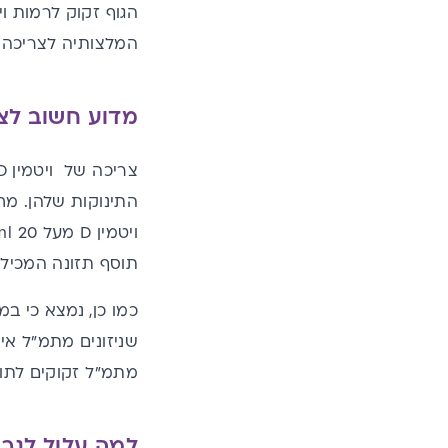
המלצותיה לצריכה של ויטמין D בכמות של 400 יחב"ל ליום
מדוע חשוב לצר
תוסף תזונה המכיל ויטמין D במהלך ההיריון, ומצא שהיתה לילדי
כמו כן, נמצא כי ב
מתמ"ל זקוקים לתוס
למה עלול לגרו