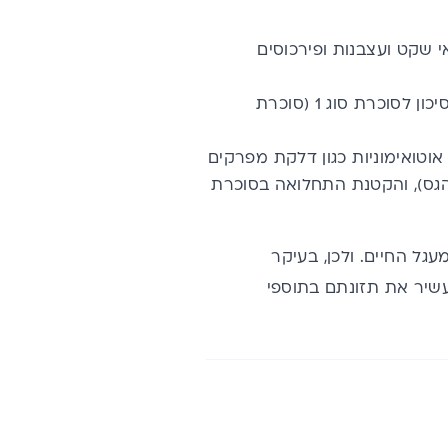
ועייפות, אי שקט ועצבנות ופירכוסים
עדויות מחקריות מוכיחות כי תוספת של ויטמין D לתינוקות יכולה לפחית את הסיכון לסוכרת סוג 1 (סוכרת
D גם תפקיד במניעת מחלות אוטואימוניות כגון דלקת מפרקים
הגס), והקטנת התחלואה בסוכרת
לכל אורך מעגל החיים. ולכן, בעיקר
עשיר את תזונתם בתוספי