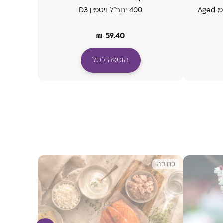
קפליות המכילות תמצית שום מ Aged
400 יחב״ל ויטמין D3
₪
59.40
הוספה לסל
כתבה