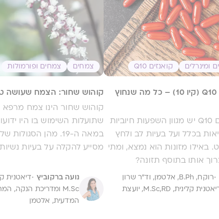
ים ומינרלים
קואנזים Q10
צמחים
צמחים ופורמולות
קואנזים Q10 (קיו 10) – כל מה שנחוץ
קוהוש שחור: הצמח שעושה טו
קוהוש שחור הינו צמח מרפא ע
לקואנזים Q10 יש מגוון השפעות חיוביות
שתועלות השימוש בו היו ידועו
אות בכלל ועל בעיות לב ולחץ
במאה ה-19. מהן הסגולות 
 באילו מזונות הוא נמצא, ומתי
מסייע להקלה על בעיות נשיות
רוך אותו בתוסף תזונה?
·
·
רוקח, B.Ph, אלטמן, וד"ר שרון
נועה ברקוביץ
גבריאל, דיאטנית קלינית, M.Sc,RD, יועצת
M.Sc ומדריכת הנקה, ה
המדעית, אלטמן