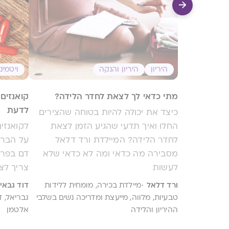
היריון
היריון והנקה
ויטמינ
מתי כדאי לך לצאת לחדר הלידה?
לדעת
כיצד את יכולה להיות בטוחה שהצירים
החלו ואיך תדעי שהגיע הזמן לצאת
לחדר הלידה? המיילדת ורד דלאל
על הברי
מסבירה מה כדאי ומה לא כדאי שלא
דם בפרט.
לעשות
צריך לצ
·
ורד דלאל
מיילדת בכירה, מומחית ללידות
דוד גבאי
טבעיות, מלווה, מייעצת ומדריכה נשים בשלבי
ההיריון והלידה
אלטמן