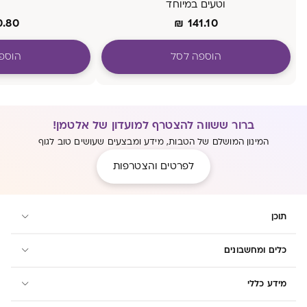
וטעים במיוחד
0.80
₪
141.10
הוספה לסל
הוספ
ברור ששווה להצטרף למועדון של אלטמן!
המינון המושלם של הטבות, מידע ומבצעים שעושים טוב לגוף
לפרטים והצטרפות
תוכן
כלים ומחשבונים
מידע כללי