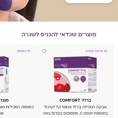
מוצרים שכדאי להכניס לשגרה
30 אריזות אישיות
75 כמוסות
ברזל COMFORT
מגנזיו
אבקה המכילה ברזל פטנטי קל לעיכול
בתוספת ויטמין C, מתמוסס בקלות בפה
אש