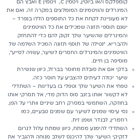
קומפלקס ו/או ביוטין,
ויטמין C
,
ויטמין E
ואבץ הם
המינרלים
והוויטמינים
המומלצים במקרה זה. ואם את
לא מעוניינת לקחת את כל התוספים הללו בנפרד –
ישנם תוספי תזונה שמכילים את כל הוויטמינים
והמינרלים שהשיער שלך זקוק להם כדי להתחזק
ולהבריא. “נטילה של תוסף תזונה המכיל השלמה של
הוויטמינים והמינרלים החסרים לשיער, עשויה לסייע”,
מוסיפה בן חיים.
בדקי אם את סובלת מחוסר בברזל, כיוון שנשירת
שיער יכולה לעיתים להצביע על חוסר כזה.
טפחי את השיער שלך וטפלי בו בעדינות – השתדלי
לא לקשור אותו בזנב סוס הדוק מדי, אל תסרקי אותו
בחוזקה, השתמשי במסרק רחב שיניים וותרי על הפן.
נסי עיסוי שמנים לשיער עם שמנים טבעיים, כמו
רוזמרין, לבנדר ושמן זית.
השתדלי להימנע ממתח, כיוון שמתח עלול לגרום
לזקיקי השיער שלך להיכנס לשלב מנוחה ולהגביר את