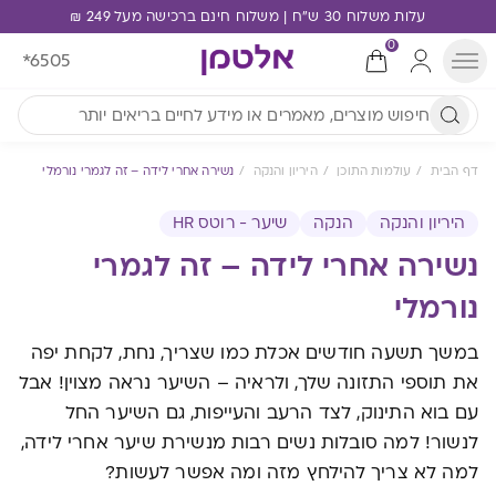
עלות משלוח 30 ש"ח | משלוח חינם ברכישה מעל 249 ₪
0
*6505
דף הבית
עולמות התוכן
היריון והנקה
נשירה אחרי לידה – זה לגמרי נורמלי
היריון והנקה
הנקה
שיער - רוטס HR
נשירה אחרי לידה – זה לגמרי
נורמלי
במשך תשעה חודשים אכלת כמו שצריך, נחת, לקחת יפה
את תוספי התזונה שלך, ולראיה – השיער נראה מצוין! אבל
עם בוא התינוק, לצד הרעב והעייפות, גם השיער החל
לנשור! למה סובלות נשים רבות מנשירת שיער אחרי לידה,
למה לא צריך להילחץ מזה ומה אפשר לעשות?