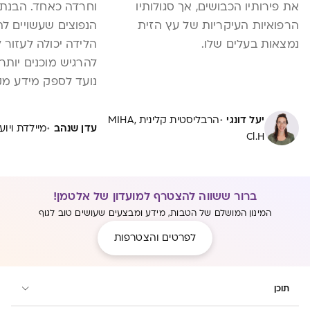
את פירותיו הכבושים, אך סגולותיו
וחרדה כאחד. הבנת 
הרפואיות העיקריות של עץ הזית
הנפוצים שעשויים 
נמצאות בעלים שלו.
הלידה יכולה לעזור 
להרגיש מוכנים יות
נועד לספק מידע מקי
כגון אפידורל, טשטוש,
·
קטטר ותפרים. על י
יעל דונגי
הרבליסטית קלינית MIHA,
·
עדן שנהב
מיילדת ויו
Cl.H
היתרונות והחסרונות
מתי הם מומלצים או 
ובני זוגן יהיו מצויד
החלטות מושכלות לג
ברור ששווה להצטרף למועדון של אלטמן!
שלהם בתקופה מכרע
המינון המושלם של הטבות, מידע ומבצעים שעושים טוב לגוף
לפרטים והצטרפות
תוכן