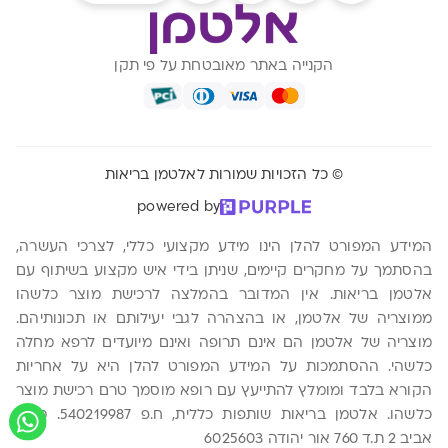
הקנייה באתר מאובטחת על פי תקן
© כל הזכויות שמורות לאלטמן בריאות
powered by
המידע המפורט להלן הינו מידע מקצועי כללי, לצרכי העשרה,
בהסתמך על מחקרים קיימים, שניתן בידי איש מקצוע בשיתוף עם
אלטמן בריאות. אין המדובר בהמלצה לרכישת מוצר כלשהו
ממוצריה של אלטמן, או בהצהרה לגבי יעילותם או תכונותיהם.
מוצריה של אלטמן הם אינם תרופה ואינם מיועדים לרפא מחלה
כלשהי. ההסתמכות על המידע המפורט להלן היא על אחריות
הקורא בלבד ומומלץ להתייעץ עם רופא מוסמך טרם רכישת מוצר
כלשהו. אלטמן בריאות שותפות כללית, ח.פ 540219987. משה
אביב 2 ת.ד 760 אור יהודה 6025603