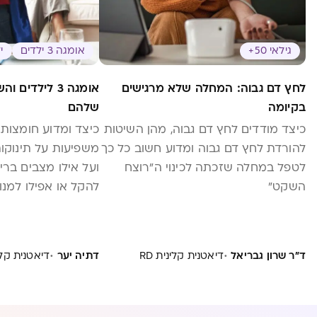
גילאי 50+
אומגה 3 ילדים
י
לחץ דם גבוה: המחלה שלא מרגישים
אומגה 3 לילד
בקיומה
שלהם
כיצד מודדים לחץ דם גבוה, מהן השיטות
להורדת לחץ דם גבוה ומדוע חשוב כל כך
משפיעות על תינוקות
לטפל במחלה שזכתה לכינוי ה"רוצח
ועל אילו מצבים בריא
השקט"
להקל או אפילו למנו
·
·
ד"ר שרון גבריאל
דיאטנית קלינית RD
דתיה יער
דיאטנית קלי