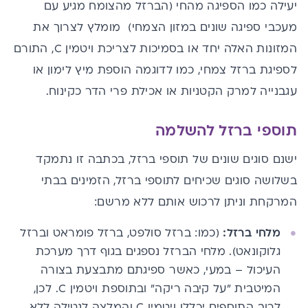
יעילה כמו הספיגה מהחי (הברזל מהצומח מגיע עם
מעכבי ספיגה שונים במזון הצמחי) מומלץ לצרוך את
המזונות האלה יחד או בסמיכות לצריכת ויטמין C, התורם
לספיגת ברזל צמחי, כמו
לדוגמה
הוספת
מיץ לימון או
עגבנייה למרק הקטניות או
אכילת
פרי הדר כקינוח.
תוספי ברזל להשלמה
ישנם סוגים שונים של תוספי ברזל, בכתבה זו נתמקד
בשלושה סוגים שכיחים לתוספי ברזל, הזמינים בבתי
המרקחת וניתן לרכוש אותם ללא מרשם:
מלחי ברזל:
(כמו: ברזל סולפט, ברזל פומראט וברזל
גלוקונאט). מלחי הברזל נספגים בגוף דרך מערכת
העיכול – במעי, כאשר ספיגתם
מתבצעת
בצורה
המיטבית "על קיבה ריקה" ובתוספת
ויטמין C.
לכן,
לרוב התוספים יכללו ויטמין C והמלצה לנטילה ללא