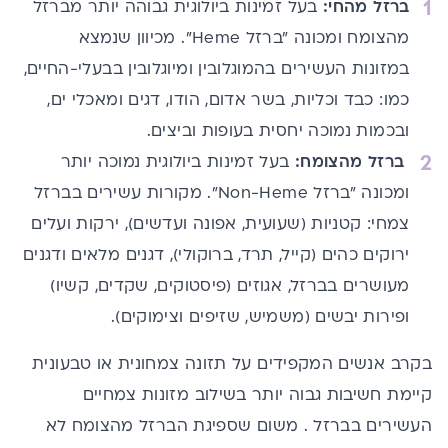
ברזל מהחי:
בעל זמינות ביולוגית גבוהה יותר מברזל
מהצומח ומכונה "ברזל
Heme". מכיוון
שנמצא
במזונות העשירים בהמוגלובין ומיוגלובין בבעלי-החיים,
כמו: כבד וכליות, בשר אדום, הודו,
דגים
ומאכלי ים,
ובכמות נמוכה יחסית בעופות וביצים.
ברזל מהצומח:
בעל זמינות ביולוגית נמוכה יותר
ומכונה "ברזל Non-Heme". מקורות עשירים בברזל
צמחי: קטניות (שעועית, אפונה ועדשים), ירקות ועלים
ירוקים כהים (קייל, תרד, ברוקולי), דגנים מלאים ודגנים
מעושרים בברזל, אגוזים (פיסטוקים, שקדים, קשיו)
ופירות יבשים (משמיש, שזיפים וצימוקים).
בקרב אנשים המקפידים על
תזונה צמחונית
או טבעונית
קיימת חשיבות גבוה יותר בשילוב מזונות צמחיים
העשירים בברזל . משום שספיגת הברזל מהצומח לא