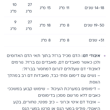
10
27
14-18 שנים
11 מ”ג
15 מ”ג
מ”ג
מ”ג
9
27
19-50 שנים
8 מ”ג
18 מ”ג
מ”ג
מ”ג
51+ שנים
8 מ”ג
8 מ”ג
איבודי דם:
הדם מכיל ברזל בתוך תאי הדם האדומים
ולכן כאשר מאבדים דם, מאבדים גם ברזל. גורמים
לאיבודי דם שעלולים לגרום למחסור בברזל:
–
נשים עם דימום וסתי כבד, מאבדות דם רב במהלך
הווסת
– דימומים במערכת העיכול – שימוש קבוע במשככי
כאבים ללא מרשם מסכן בדימומים
– איבוד דם איטי וכרוני – כיב פפטי, טחורים, בקע
היאטלי, פוליפ במעי הגס או סרטן במעי הגס