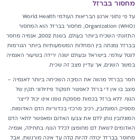
מחסור בברזל
על פי נתוני ארגון הבריאות העולמי World Health
Organization (WHO),
מחסור בברזל
הוא המחסור
התזונתי השכיח ביותר בעולם. בשנת 2002, אנמיה מחסר
בברזל נמנתה בין המחלות המשמעותיות ביותר הגורמות
לנטל עולמי. בישראל ובעולם ישנה ירידה בשיעור האנמיה
במשך השנים, אך עדיין מצב זה שכיח.
חסר בברזל
מהווה את הסיבה השכיחה ביותר לאנמיה –
מצב בו אין די ברזל לאפשר תפקוד פיזיולוגי תקין של
הגוף. ללא ברזל בכמות מספקת
גופנו אינו יכול לייצר
מספיק
המוגלובין,
רכיב מרכזי בכדוריות הדם האדומות.
המוגלובין נותן לדם את צבעו האדום ומאפשר לתאי הדם
האדומים לשאת דם מחומצן לכלל הגוף.
בתחילה, אנמיה
מחוסר בברזל יכולה להיות קלה עד אינה מורגשת. אבל