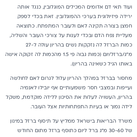
ועוד תאי דם אדומים המכילים המוגלובין, כנגד אותה
ירידה פיזיולוגית בערכי ההמוגלובין. זאת בכדי לספק
חמצן בצורה תקינה לאם ולעובר המתפתח. כתוצאה
מעליית נפח הדם
ובכדי לענות על צורכי העובר והשליה,
כמות הברזל לה נזקקות נשים בהריון
עולה ל-27
מ"ג/ברזל/יום (כמות גבוה פי 1.5 מהכמות לה זקוקה אישה
באותו הגיל כשאינה בהריון).
מחסור בברזל במהלך ההריון
עלול לגרום לאם לחולשה
ועייפות ובמצבי חסר משמעותיים אף
יובילו
לאנמיה
בהריון,
העשויה לעלות את הסיכון ללידה מוקדמת, משקל
לידה נמוך
או בעיות התפתחותיות אצל העובר.
משרד הבריאות בישראל ממליץ על תיסוף ברזל במינון
של 30-60 מ"ג
ברל ליום כתוסף ברזל מתום החודש