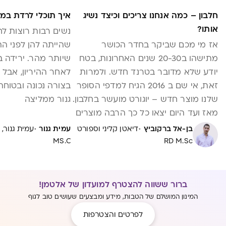
חלבון – כמה אנחנו צריכים וכיצד נשיג
איך תוכלי לרדת במ
אותו?
נשים רבות רוצות ל
אז מי מכם שביקר בחדר הכושר
שהייתה להן לפני ההי
מתישהו ב20-30 שנים האחרונות, בטח
שיותר מהר. ירידה 
יודע שלא מדובר בטרנד חדש. ולמרות
לאחר ההיריון, אבל
זאת, אי שם ב 2016 הגיח למדפי הסופר
בצורה נכונה ובטוחה
שלנו מוצר חדש – יוגורט מועשר בחלבון.
גנור ממליצה
מאז ועד היום יצאו כל כך הרבה מוצרים
מועשרים בחלבון שכבר קשה לעקוב.
·
·
בן-אל ברקוביץ
דיאטן קליני וספורט
עמית גנור
יוגורטים, מעדנים, חלב, דגני בוקר,
MS.C
RD M.Sc
חטיפים, לחמים ועוד. איך קרה שפתאום
החלבון מופיע בכל מקום? מהו בכלל
חלבון ומה תפקידו? וכמה ממנו אנחנו
ברור ששווה להצטרף למועדון של אלטמן!
באמת צריכים? כל התשובות בכתבה
המינון המושלם של הטבות, מידע ומבצעים שעושים טוב לגוף
שלפניכם
לפרטים והצטרפות