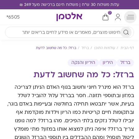
עלות משלוח 30 ש"ח | משלוח חינם ברכישה מעל 249 ₪
0
*6505
דף הבית
עולמות התוכן
ברזל
ברזל: כל מה שחשוב לדעת
ברזל
היריון
היריון והנקה
ברזל: כל מה שחשוב לדעת
ברזל הוא מינרל חיוני וחשוב בגוף האדם הניתן לצריכה
במזון ובתוספי תזונה. חסר בברזל עלול להוביל לשלל
בעיות, אשר יתבטאו תחילה בחולשה ובעייפות באדם בוגר,
ובתקופות חיים קריטיות כמו הריון וילדות מוקדמת אף
יובילו לשלל נזקים בלתי הפיכים. מהו ברזל? למה גופנו
צריך ברזל? איפה ניתן למצוא אותו במזון? מתי מומלץ
ליטול תוסף? ומהם ההבדלים בין תוספי הברזל השונים