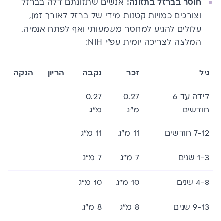
חוסר בברזל בתזונה:
אנשים שתזונתם דלה בברזל
וצורכים כמויות קטנות מידי של ברזל לאורך זמן,
עלולים להגיע למחסר משמעותי ואף לפתח אנמיה.
המלצה לצריכה יומית עפ”י NIH:
גיל
זכר
נקבה
הריון
הנקה
לידה עד 6
0.27
0.27
חודשים
מ”ג
מ”ג
7-12 חודשים
11 מ”ג
11 מ”ג
1-3 שנים
7 מ”ג
7 מ”ג
4-8 שנים
10 מ”ג
10 מ”ג
9-13 שנים
8 מ”ג
8 מ”ג