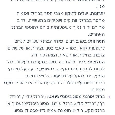
מזון.
יתרונות:
יעלים לתיקון מצבי חסר בברזל ואנמיה
מחסר בברזל. וותיקים ושכיחים בתעשייה, ולרוב
מחירם יהיה נמוך משמעותית ביחס לתוספי הברזל
האחרים.
חסרונות:
בקרב רבים, מלחי הברזל עשויים לגרום
לתופעות לוואי, כמו – כאבי בטן,
עצירות
או שלשולים,
צרבת, בחילות או הקאות וצואה שחורה.
המלצות:
מכיוון שהתוסף נספג במערכת העיכול ויכול
לגרום לגירוי רירית הקיבה ולהשפיע לרעה על חיידקי
המעי, ניתן להקל על תופעות הלוואי במידה
ומתרחשות ע"י נטילת התוסף עם אוכל או להוריד מעט
ממינונו.
ברזל אורגני מסוג ביסגליצינאט:
("ברזל עדין", "ברזל
רך", "ברזל קל"). ברזל אורגני מסוג ביסגליצינאט הוא
ברזל הקשור ל-2
חומצת אמינו
(דו-פפטיד) מסוג