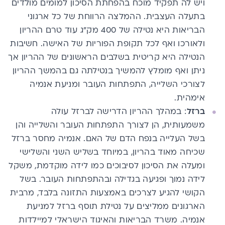
ויש לה תפקיד מוכח בהפחתת הסיכון למומים מולדים
בתעלה העצבית. ההמלצה הרווחת של כל ארגוני
הבריאות היא נטילה של 400 מק״ג עוד טרם ההריון
ולאורכו ואף לכל תקופת הפוריות של האישה. חשיבות
הנטילה היא קריטית בשלבים הראשונים של ההריון אך
ניתן ואף מומלץ להמשיך בנטילתה גם בהמשך ההריון
לצורכי השלייה, התפתחות העובר ומניעת אנמיה
אימהית.
ברזל
: במהלך ההריון הדרישה לברזל עולה
משמעותית, הן לצורך התפתחות העובר והשלייה והן
בשל העלייה בנפח הדם של האם. אנמיה מחסר ברזל
שכיחה מאוד בהריון, במיוחד בשליש השני והשלישי
ומעלה את הסיכון לסיבוכים כמו לידה מוקדמת, משקל
לידה נמוך ופגיעה בגדילה ובהתפתחות העובר. בשל
הקושי להגיע לצרכים באמצעות התזונה בלבד, מרבית
הארגונים ממליצים על נטילת תוסף ברזל למניעת
אנמיה. משרד הבריאות והאיגוד הישראלי למיילדות