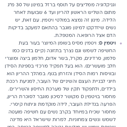
וגניקלוגיה ממליצים על תוסף ברזל במינון של 30 מ״ג
מתום השליש הראשון להריון ועד 6 שבועות לאחר
הלידה. מינון זה נמצא במולטי ויטמין. עם זאת, יש
נשים שיזדקקו למינון מוגבר בהתאם למעקב בדיקות
הדם אצל הרופא.ה המטפל.ת.
ויטמין D
: ויטמין מסיס בשומן המיוצר בעור בעת
החשיפה לשמש וגם נצרך בתזונה (קיים בדגים כמו
סלמון, סרדינים, מקרל, בשר אדום, חלמון ביצה ומוצרי
חלב מועשרים). הוא בעל תפקיד מרכזי בספיגת הסידן
ובוויסות רמות הסידן והזרחן בגוף. במהלך ההריון הוא
חיוני לבניית העצם והשיניים של העובר, למניעת רככת
בילדים, ולתפקוד תקין של מערכת החיסון והשרירים.
מחסור בויטמין D מקושר לסיכון מוגבר לסוכרת הריון,
הפרעה בגדילת העובר, לידה מוקדמת וניתוח קיסרי.
מחסור שכיח במיוחד בקרב נשים עם חשיפה מועטה
לשמש ונשים צמחוניות. למרות שישראל היא מדינה