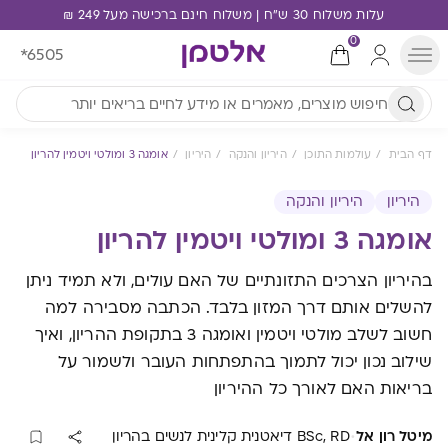
עלות משלוח 30 ש"ח | משלוח חינם ברכישה מעל 249 ₪
0
*6505
דף הבית
עולמות התוכן
היריון והנקה
היריון
אומגה 3 ומולטי ויטמין להריון
היריון
היריון והנקה
אומגה 3 ומולטי ויטמין להריון
בהיריון הצרכים התזונתיים של האם עולים, ולא תמיד ניתן
להשלים אותם דרך המזון בלבד. הכתבה מסבירה למה
חשוב לשלב מולטי ויטמין ואומגה 3 בתקופת ההריון, ואיך
שילוב נכון יכול לתמוך בהתפתחות העובר ולשמור על
בריאות האם לאורך כל ההיריון
·
מיטל רון אל
BSc, RD דיאטנית קלינית לנשים בהריון