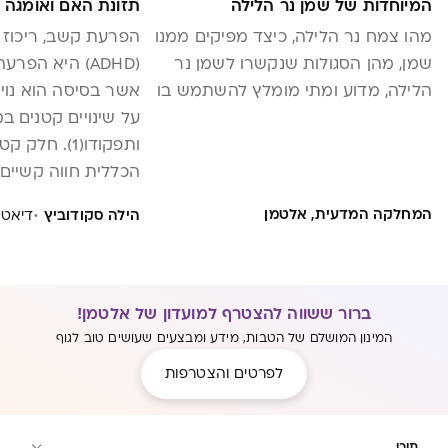
המיוחדות של שמן נר הלילה
תזונת האם ואומגה 3 בהיריון
מהו צמח נר הלילה, כיצד מפיקים ממנו
הפרעת קשב, ריכוז 
שמן, מהן הסגולות שנקשרו לשמן נר
(ADHD) היא הפ
הלילה, מדוע ומתי מומלץ להשתמש בו
אשר בסיסה הוא נויר
על שינויים קטנים ב
ותפקודו(1). ח
הכללית חווה קשיים כ
קושי בהקשבה ממוקד
·
המחלקה המדעית, אלטמן
הילה סקודוביץ
דיאטנ
אימפולסיביות, שהם
הקשיים הללו מפריע
בשגרה בתחומים רב
ברור ששווה להצטרף למועדון של אלטמן!
[…]
המינון המושלם של הטבות, מידע ומבצעים שעושים טוב לגוף
לפרטים והצטרפות
תוכן