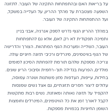
על בריאות האם ובהתפתחות התקינה של העובר. לתזונה
השפעה מצטברת על מהלך ההריון, על העלייה במשקל,
ועל ההתפתחות התקינה של העובר.
במהלך ההריון הגוף נדרש לספק אנרגיה, אבני בניין
ותמיכה תפקודית לא רק לאם, אלא גם להתפתחות
העובר, השלייה ומערכות הגוף המתהוות. הצורך והדרישה
של הגוף בו
ויטמינים
, מינרלים ורכיבי תזונה חיוניים עולה.
צריכה מספקת שלהם תורמת להפחתת הסיכון למומים
מולדים, הפרעות בגדילה תוך-רחמית וסיבוכי הריון שונים.
בחילות, עייפות, העדפות מזון משתנות ושגרה עמוסה,
עלולים ליצור חסרים תזונתיים, גם אצל נשים שמנסות
להקפיד על תזונה נאותה ומאוזנת. נשים רבות מתקשות
לקבל לאורך זמן את כל הוויטמינים, המינרלים וחומצות
השומן החיוניות בכמויות מספקות.