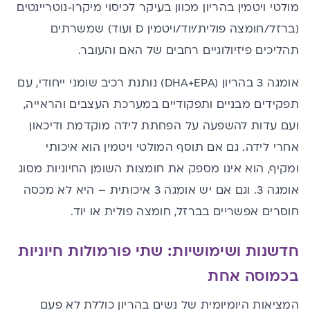
מולטי ויטמין
בהריון מכוון בעיקר לכיסוי מיקרו‑נוטריינטים
(
ברזל
/
חומצה פולית
/
יוד
/
ויטמין D
ועוד) שמשרתים
תהליכים פיזיולוגיים רחבים של האם והעובר.
אומגה 3 בהריון (DHA+EPA) נותנת רכיב שומני ייחודי, עם
תפקידים מבניים ותפקודיים במערכת העצבים והראייה,
ועם עדות להשפעה על הפחתת לידה מוקדמת ודיכאון
אחרי לידה. גם אם תוסף המולטי ויטמין הוא איכותי
ומקיף, הוא אינו מספק את חומצות השומן החיוניות מסוג
אומגה 3. וגם אם יש אומגה 3 איכותית – היא לא מכסה
חוסרים אפשריים בברזל, חומצה פולית או יוד.
חדשנות ושימושיות: שתי פורמולות חיוניות
בכמוסה אחת
המציאות היומיומית של נשים בהריון כוללת לא פעם