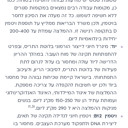
שטופת שמש יש מודעות גבוהה לחשיפה בטוחה. כמו
כן, מקומות עבודה רבים נמצאים במקומות סגורים
ללא חשיפה לשמש. כל זה מעלה את הסיכון לחסר
בויטמין, ולכן משרד הבריאות ממליץ על תוספת ויטמין
D בתקופה רגישה זו. ההמלצה עומדת על 200-400
יחידות בינלואמיות ליום.
יוד
: מינרל חיוני לייצור הורמוני בלוטת התריס, ובפרט
להתפתחות תקינה של מוח העובר. במהלך ההריון
הדרישה ליוד עולה ומחסור בו עלול לגרום לתת
פעילות של בלוטת התריס, לסיבוכי הריון, ולעיכוב
התפתחותי. בישראל קיימת שכיחות גבוהה של מחסור
ביוד ולכן יש חשיבות להקפדה על צריכה מספקת.
ההמלצות של איגוד המיילדותי, האיגוד האנדוקרינולוגי
ועמותת עתיד הן של 150-250 מק״ג ליום. בנשים
(1,3)
מניקות ההמלצה היא ל 290 מק״ג ליום.
ויטמין B12
: ויטמין חיוני לגדילה תקינה של תאים,
ליצירת DNA ולתפקוד מערכת העצבים. מחסור בו