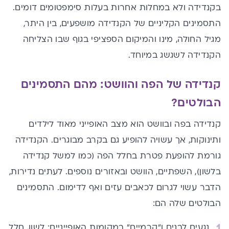
בקנדידה ולא במחלות אחרות בעלות סימפטומים דומים.
התסמינים הקליניים של הקנדידה מושפעים, בין היתר,
מגיל החולה, מינו והמיקום הספציפי בגוף שבו הצליחה
הקנדידה לשגשג במיוחד.
קנדידה של הפה והוושט: מהם התסמינים
הבולטים?
קנדידה בפה ובוושט הוא מצב האופייני מאוד לילדים
ותינוקות, אך עשויה להופיע גם בקרב מבוגרים. הקנדידה
גורמת להופעת פטרת בחלל הפה (כמו למשל
קנדידה
בלשון
), השפתיים, הוושט ובאזורים נוספים. לעתים נדירות,
הדבר עשוי לגרום לכאבים עזים ואף לדימום. התסמינים
הבולטים שלה הם:
נגעים לבנים ו"קרמיים" במקומות האופייניים: לשון, חלל