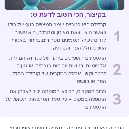
בקיצור, הכי חשוב לדעת ש:
קנדידה היא פטריית שמר המצוייה בגוף של כולנו.
1
כאשר היא יוצאת מאיזון ומתרבה, היא עשויה
לגרום לשלל תסמינים מטרידים, בייחוד באזורי
הוושט, חלל הפה והנרתיק
התסמינים האופיינים ביותר של קנדידה הם גרד,
2
אדמומיות, רגישות ונפיחות בנרתיק, או נגעים
לבנים וקשיי אכילה במקרים של קנדידה בחלל
הפה או בוושט
ברוב המקרים, הרופא המומחה יכול לאבחן את
3
התופעה במקום – על סמך הסתכלות ותשאול על
התסמינים
קנדידה היא סוג של פטרייה המצוייה בגופנו באופן טבעי