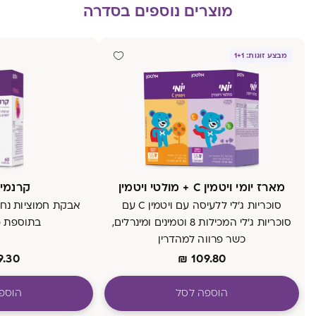
מוצרים נוספים בסדרה
מבצע זוגות: 1+1
מארז יומי ויטמין C + מולטי ויטמין
קרנמיקס
סוכריות ג'לי ללעיסה עם ויטמין C עם
אבקת חמוציות נחק
סוכריות ג'לי המכילות 8 וטמינים ומינרלים,
בתוספת פ
כשר פרווה למהדרין
9.30
₪
109.80
הוספה לסל
הוספ