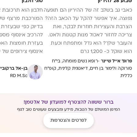
שבוע 28 להיריון
סוגי חלבון
כאבי גב בשלב זה של ההיריון הם תופעה
חלבון הוא תרכובת א
נפוצה. איך אפשר להקל על הכאב הזה?
המורכבת מרצף של ח
הצרבת והעצירות חוזרות לבקר, ואת
צריכה לחזור לאכול מנות קטנות ולאט.
להרכיב אינסוף מספר
והעובר שלך? הוא גדל ומתפתח וכעת
בעזרת חומצות האמינ
הוא שוקל כ- 1,200 גרם
אינסוף צירופים של
מגוון רחב של חלבוני
·
פרופ' אייל שיינר
רופא נשים מומחה, בי"ח
שונים זה מזה? בכת
סורוקה ולימור בן חיים, דיאטנית קלינית, קופ"ח
בן-אל ברקוביץ
כללית
RD M.Sc
ברור ששווה להצטרף למועדון של אלטמן!
המינון המושלם של הטבות, מידע ומבצעים שעושים טוב לגוף
לפרטים והצטרפות