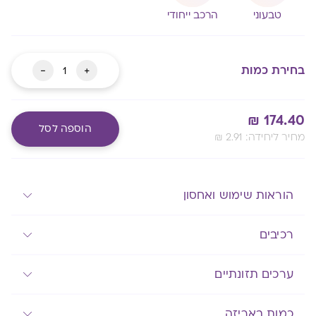
טבעוני
הרכב ייחודי
כמות
-
+
בחירת כמות
של
מנופם
₪
174.40
הוספה לסל
:מחיר ליחידה
2.91
₪
Alternative:
מעבר לסל שלך
הוראות שימוש ואחסון
רכיבים
ערכים תזונתיים
כמות באריזה