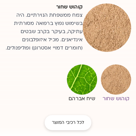
שיח אברהם
קוהוש שחור
מתועד בשימוש של רפואות
צמח ממשפחת הנוירתיים. היה
מסורתיות עוד מימי קדם. מכיל
בשימוש נפוץ ברפואה מסורתית
רכיבים צמחיים בעלי תכונות
עתיקה, בעיקר בקרב שבטים
אינדיאנים. מכיל איזופלבונים
פיטו-אסטרוגניות (דומות במבנה
להורמון האסטרוגן הנשי).
(חומרים דמויי אסטרוגן) ופוליפנולים.
קוהוש שחור
שיח אברהם
לכל רכיבי המוצר