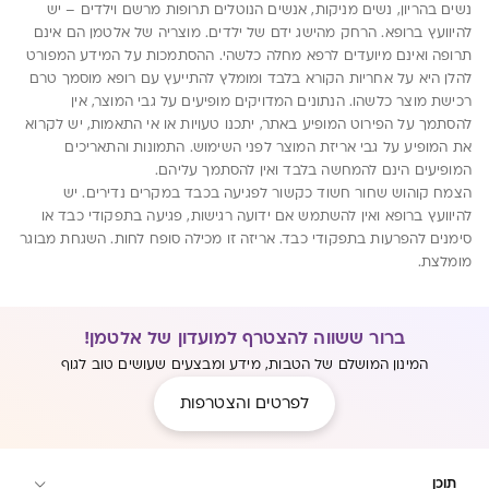
נשים בהריון, נשים מניקות, אנשים הנוטלים תרופות מרשם וילדים – יש
להיוועץ ברופא. הרחק מהישג ידם של ילדים. מוצריה של אלטמן הם אינם
תרופה ואינם מיועדים לרפא מחלה כלשהי. ההסתמכות על המידע המפורט
להלן היא על אחריות הקורא בלבד ומומלץ להתייעץ עם רופא מוסמך טרם
רכישת מוצר כלשהו. הנתונים המדויקים מופיעים על גבי המוצר, אין
להסתמך על הפירוט המופיע באתר, יתכנו טעויות או אי התאמות, יש לקרוא
את המופיע על גבי אריזת המוצר לפני השימוש. התמונות והתאריכים
המופיעים הינם להמחשה בלבד ואין להסתמך עליהם.
הצמח קוהוש שחור חשוד כקשור לפגיעה בכבד במקרים נדירים. יש
להיוועץ ברופא ואין להשתמש אם ידועה רגישות, פגיעה בתפקודי כבד או
סימנים להפרעות בתפקודי כבד. אריזה זו מכילה סופח לחות. השגחת מבוגר
מומלצת.
ברור ששווה להצטרף למועדון של אלטמן!
המינון המושלם של הטבות, מידע ומבצעים שעושים טוב לגוף
לפרטים והצטרפות
תוכן