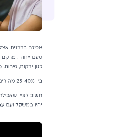
אכילה בררנית אצל 
טעם ייחודי, מרקם 
כגון ירקות, פירות,
בין 25-40% מהורים לילדים הבריאים שהתפתחותם תקינה מגדירים את ילדיהם כאכלנים בררנים.
חשוב לציין שאכילה
יהיו במשקל ועם ערכי BMI בטווח התקין 