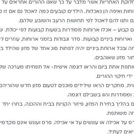
חלוקת האחריות אשר מדבר על כך שאנו ההורים אחראים על מה
ות ואיפה הן נאכלות. הילדים קובעים כמה לאכול גם אם זו מ
 ותנו להם לאכול לפי תחושות הרעב והשובע שלהם.
ם קבוע – אכלו ארוחות מסודרות בשעות קבועות לפי יכולת. 
וארוחות ביניים קבועות. סדר וגבולות בזמני ארוחות, עוזרים לי
 ובכל ארוחת ביניים יהיה לפחות סוג אחד של מזון שהילד בטוח
ר מזון שאוהבים.
תפת אחת ביום והראו דוגמה אישית- אל תפחיתו מערכה של
די חיקוי ההורים.
ית. מחקרים הראו שילידים מוכנים לטעום מזון חדש שהוריהם 
ומסודרות והוו בשבילם דוגמה.
בהליך בחירת המזון, פיזור הקניות בבית וההכנה. בחרו יחד מ
ה משותפת.
ס על אכילה או עונשים על אי אכילה. פרס ועונש אינם מקדמים
אים לעתיד.