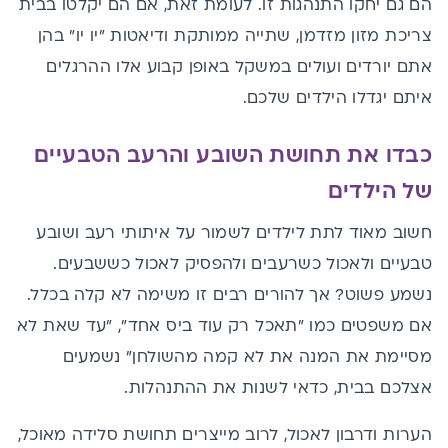
הם גם יחקו התנהגות זו. לעומת זאת, אם הם יקלטו בבית
צריכת מזון מזדמן, שתייה ממותקת ודיאטות "יו יו" בהן
אתם יורדים ועולים במשקל באופן קבוע אלו ההרגלים
איתם יגדלו הילדים שלכם.
כבדו את תחושת השובע והרעב הטבעיים
של הילדים
חשוב מאוד לתת לילדים לשמור על איתותי רעב ושובע
טבעיים ולאכול כשרעבים ולהפסיק לאכול כששבעים.
נשמע פשוט? אך להורים רבים זו משימה לא קלה בכלל.
אם משפטים כמו "תאכל רק עוד ביס אחד", "עד שאת לא
מסיימת את המנה את לא קמה מהשולחן" נשמעים
אצלכם בבית, כדאי לשנות את ההתנהלות.
הערות ודרבון לאכול, לרוב מייצרים תחושת סלידה מאוכל,