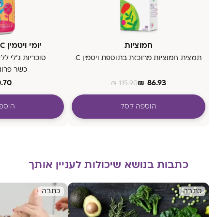
חמוציות
יומי ויטמין C - בטעם פטל
תמצית חמוציות מרוכזת בתוספת ויטמין C
סוכריות ג'לי ללע
כשר פרוו
.70
₪
86.93
₪
115.90
הוספה לסל
הוספ
כתבות בנושא שיכולות לעניין אותך
כתבה
כתבה