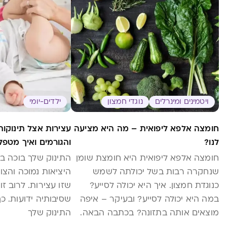
ויטמינים ומינרלים
נוגדי חמצון
ילדים-יומי
חומצה אלפא ליפואית – מה היא מציעה
עצירות אצל תינוקו
לנו?
והגורמים ואיך מטפל
חומצה אלפא ליפואית היא חומצת שומן
התינוק שלך בוכה בז
שנחקרה רבות בשל יכולתה לשמש
היציאות נמוכה והצ
כנוגדת חמצון. איך היא יכולה לסייע?
שזו עצירות. לרוב ז
במה היא יכולה לסייע? ובעיקר – איפה
שסיבותיה ידועות. כ
מוצאים אותה בתזונה? בכתבה הבאה.
התינוק שלך