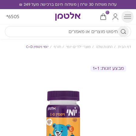
עלות משלוח 30 ש"ח | משלוח חינם ברכישה מעל 249 ₪
0
*6505
דף הבית
החנות שלנו
מוצרי ילדים-יומי
חורף
יומי ויטמין C+D
מבצע זוגות: 1+1