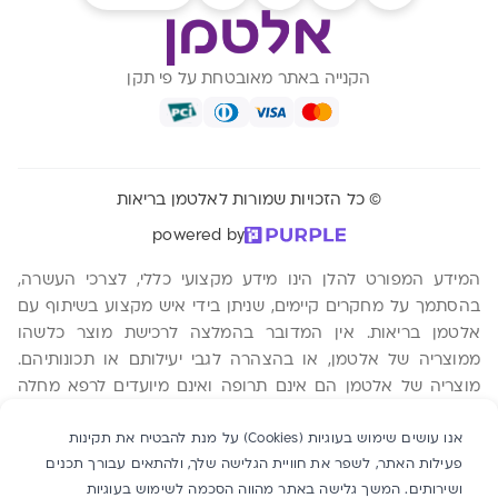
הקנייה באתר מאובטחת על פי תקן
© כל הזכויות שמורות לאלטמן בריאות
powered by
המידע המפורט להלן הינו מידע מקצועי כללי, לצרכי העשרה,
בהסתמך על מחקרים קיימים, שניתן בידי איש מקצוע בשיתוף עם
אלטמן בריאות. אין המדובר בהמלצה לרכישת מוצר כלשהו
ממוצריה של אלטמן, או בהצהרה לגבי יעילותם או תכונותיהם.
מוצריה של אלטמן הם אינם תרופה ואינם מיועדים לרפא מחלה
כלשהי. ההסתמכות על המידע המפורט להלן היא על אחריות
הקורא בלבד ומומלץ להתייעץ עם רופא מוסמך טרם רכישת מוצר
אנו עושים שימוש בעוגיות (Cookies) על מנת להבטיח את תקינות
פעילות האתר, לשפר את חוויית הגלישה שלך, ולהתאים עבורך תכנים
כלשהו. אלטמן בריאות שותפות כללית, ח.פ 540219987. משה
ושירותים. המשך גלישה באתר מהווה הסכמה לשימוש בעוגיות
אביב 2 ת.ד 760 אור יהודה 6025603