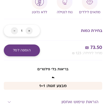
מתאים לילדים
נוח לנטילה
ללא גלוטן
כמות
-
+
בחירת כמות
של
יומי
₪
73.50
ויטמין
הוספה לסל
:מחיר ליחידה
1.23
₪
C+D
Alternative:
מעבר לסל שלך
בריאות בלי פילטרים
מבצע זוגות: 1+1
הוראות שימוש ואחסון