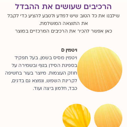
הרכיבים שעושים את ההבדל
שילבנו את כל הטוב שיש למדע ולטבע להציע כדי לקבל
את התוצאה המושלמת.
כאן אפשר להכיר את הרכיבים המרכזיים במוצר
ויטמין D
ויטמין C
ויטמין מסיס בשמן. בעל תפקיד
ויטמין הפועל כנוגד חמצון. חשוב
בספיגת הסידן בגוף ובשמירה על
לפעילות מערכת החיסון, חיוני לייצור
קולגן בעור, וכן מסייע בספיגת ברזל
חוזק העצמות. מיוצר בעור בחשיפה
מהצומח. נמצא בפירות וירקות
לקרינת השמש, ונמצא גם בדגים,
כבד, חלמון ביצה ועוד.
טריים, למשל בפירות הדר, עגבניה
ופלפל.