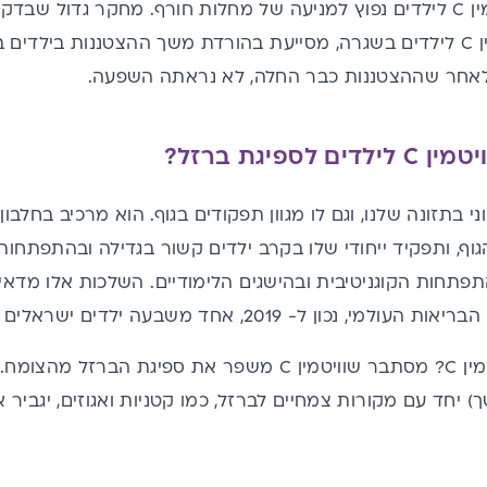
שימוש בתוספי ויטמין C לילדים נפוץ למניעה של מחלות חורף. מחקר גדו
 משך
ההצטננות
אחר שההצטננות כבר החלה, לא נראתה השפעה.
לספיגת ברזל?
י בתזונה שלנו, וגם לו מגוון תפקודים בגוף. הוא מרכיב בחלבון
ה
וף, ותפקיד ייחודי שלו בקרב ילדים קשור בגדילה ובהתפתחות.
תפתחות הקוגניטיבית ובהישגים הלימודיים. השלכות אלו מדא
 נכון ל- 2019, אחד משבעה ילדים ישראלים סובל מאנמיה מחסר ברזל.
מין
C
? מסתבר שוויטמין
C
משפר את ספיגת הברזל מהצומח. שי
) יחד עם מקורות צמחיים לברזל, כמו קטניות ואגוזים, יגביר