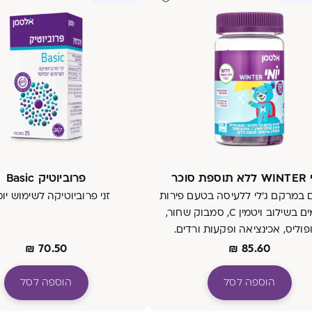
פת סוכר
פרוביוטיק Basic
ם במרקם ג'לי ללעיסה בטעם פירות
זני פרוביוטיקה לשימוש יומ
אדומים בשילוב ויטמין C, סמבוק שחור,
פוליס, אכינציאה ופקעות ורדים.
₪
70.50
₪
85.60
הוספה לסל
הוספה לסל