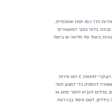
פירות הדר כמו תפוז ואשכולית,
ת גבוהה בדגני בוקר המועשרים
ורות בישול של חליטה או בישול
באופן כללי, חסר בוויטמין C במדינות מערביות הוא לא נפוץ. כפי שהוסבר, המקור העיקרי לוויטמין C הוא פירות
 אמורה להספיק כדי למנוע חסר
, עלולים להביא לחסר מתון או
 בילדים, לשם טיפול בבררנות