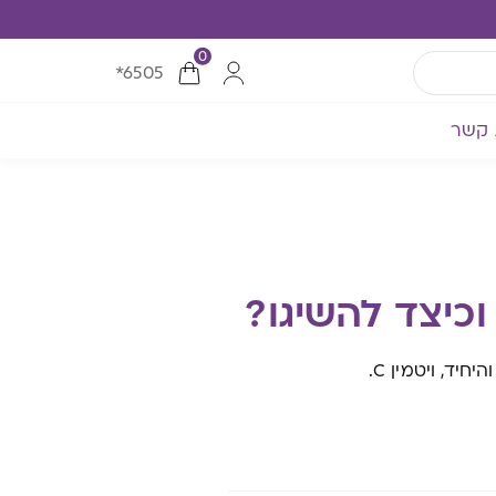
0
*6505
 קשר
"קח פרי ותהיה לי בריא". מבין כל הוויטמינים לילדים, בחרנו הפעם להתמקד באחד והיחיד, ויטמין C.