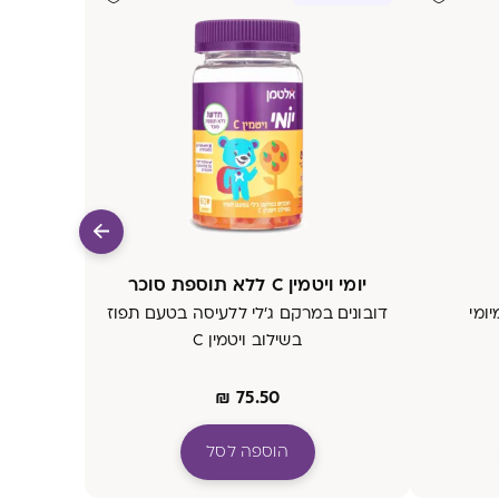
יומי ויטמין C ללא תוספת סוכר
יומי
דובונים במרקם ג'לי ללעיסה בטעם תפוז
בשילוב ויטמין C
₪
75.50
הוספה לסל