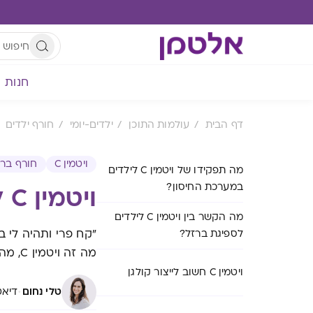
חנות
דף הבית
עולמות התוכן
ילדים-יומי
חורף ילדים
ויטמין C
חורף ברי
מה תפקידו של ויטמין C לילדים
במערכת החיסון?
ויטמין C לילדים: מדוע הוא חשוב להם וכיצד להשיגו?
מה הקשר בין ויטמין C לילדים
לספיגת ברזל?
מה זה ויטמין C, מה החשיבות של ויטמין C לילדים ואיך אפשר לקבל אותו?
ויטמין C חשוב לייצור קולגן
·
טלי נחום
דיאטנ