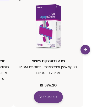
מגה גלופלקס msm
יומי WINTER ללא תוס
גלוקוזאמין וכונדרואיטין בתוספת MSM
דובוני
אריזה ל- 70 יום
פרו
₪
396.20
הוספה לסל