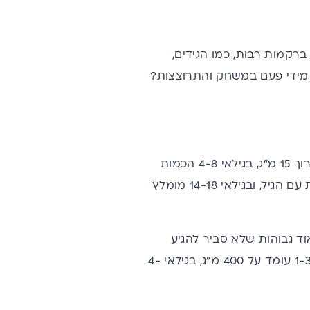
ברקמות רבות, כמו הגידים,
חבל מידי פעם במשחק והתרוצצות?
הכמות המומלצת של ויטמין C משתנה בהתאם לגיל. בגילאי 1-3 שנים, מומלץ לצרוך 15 מ"ג, בגילאי 4-8 הכמות
המומלצת היא 25 מ"ג, ובגילאי 9-13 מומלץ לצרוך 45 מ"ג. הכמות ממשיכה לעלות עם הגיל, ובגילאי 14-18 מומלץ
רמות מאוד גבוהות שלא סביר להגיע
אליהן מתזונה בלבד. לצורך העניין, הגבול העליון לצריכה ממזון ומתוספים בגילאי 1-3 עומד על 400 מ"ג, בגילאי 4-