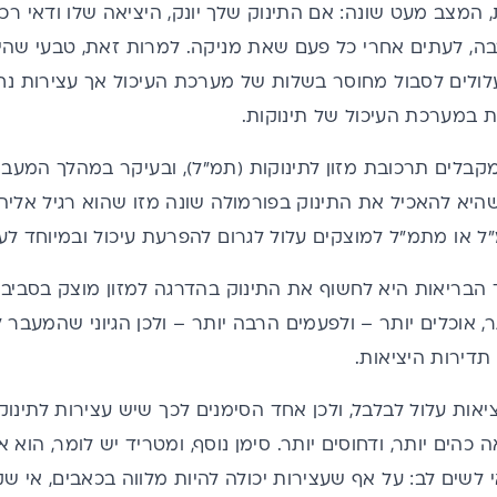
 המצב מעט שונה: אם התינוק שלך יונק, היציאה שלו ודאי ר
בה, לעתים אחרי כל פעם שאת מניקה. למרות זאת, טבעי שה
 עלולים לסבול מחוסר בשלות של מערכת העיכול אך עצירות נ
 במערכת העיכול של תינוקות.
קבלים תרכובת מזון לתינוקות (תמ"ל), ובעיקר במהלך המעב
א להאכיל את התינוק בפורמולה שונה מזו שהוא רגיל אליה. כ
או מתמ"ל למוצקים עלול לגרום להפרעת עיכול ובמיוחד לעצ
תר, אוכלים יותר – ולפעמים הרבה יותר – ולכן הגיוני שהמעבר
תדירות היציאות.
יאות עלול לבלבל, ולכן אחד הסימנים לכך שיש עצירות לתינוק
 כהים יותר, ודחוסים יותר. סימן נוסף, ומטריד יש לומר, הוא
 לשים לב: על אף שעצירות יכולה להיות מלווה בכאבים, אי שקט