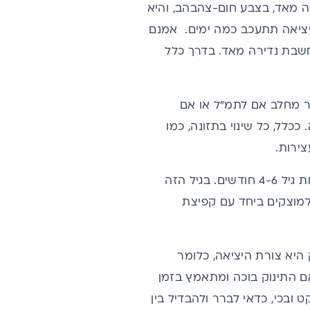
כה מאד, בצבע חום-צהבהב, והיא
יציאה תתעכב כמה ימים. אמנם
חשבת נדירה מאד. בדרך כלל
ר מחלב אם לתמ"ל או אם
כלל, כל שינוי בתזונה, כמו
ירות.
כיום המלצת משרד הבריאות היא לחשוף את התינוק בהדרגה למזון מוצק בסביבות גיל 4-6 חודשים. בגיל הזה
 למוצקים ביחד עם קפיצת
 היא צורת היציאה, כלומר
 אם התינוק בוכה ומתאמץ בזמן
 ובכי, כדאי לברר ולהבדיל בין