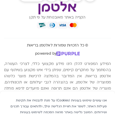
הקנייה באתר מאובטחת על פי תקן
© כל הזכויות שמורות לאלטמן בריאות
powered by
המידע המפורט להלן הינו מידע מקצועי כללי, לצרכי העשרה,
בהסתמך על מחקרים קיימים, שניתן בידי איש מקצוע בשיתוף עם
אלטמן בריאות. אין המדובר בהמלצה לרכישת מוצר כלשהו
ממוצריה של אלטמן, או בהצהרה לגבי יעילותם או תכונותיהם.
מוצריה של אלטמן הם אינם תרופה ואינם מיועדים לרפא מחלה
כלשהי. ההסתמכות על המידע המפורט להלן היא על אחריות
אנו עושים שימוש בעוגיות (Cookies) על מנת להבטיח את תקינות
הקורא בלבד ומומלץ להתייעץ עם רופא מוסמך טרם רכישת מוצר
פעילות האתר, לשפר את חוויית הגלישה שלך, ולהתאים עבורך תכנים
כלשהו. אלטמן בריאות שותפות כללית, ח.פ 540219987. משה
ושירותים. המשך גלישה באתר מהווה הסכמה לשימוש בעוגיות
אביב 2 ת.ד 760 אור יהודה 6025603