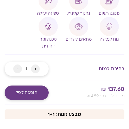
פטנט רשום
נחקר קלינית
ספיגה יעילה
נוח לנטילה
מתאים לילדים
טכנולוגיה
ייחודית
כמות
-
+
בחירת כמות
של
יומי
₪
137.60
ברזל
הוספה לסל
:מחיר ליחידה
4.59
₪
COMFORT
Alternative:
מעבר לסל שלך
מבצע זוגות: 1+1