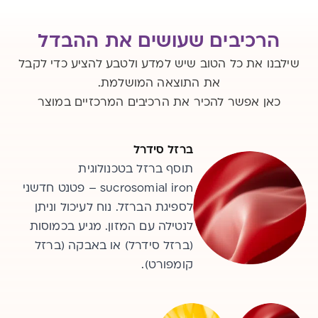
הרכיבים שעושים את ההבדל
שילבנו את כל הטוב שיש למדע ולטבע להציע כדי לקבל
את התוצאה המושלמת.
כאן אפשר להכיר את הרכיבים המרכזיים במוצר
ויטמין C
ברזל סידרל
תוסף ברזל בטכנולוגית
ויטמין הפועל כנוגד חמצון. חשוב
sucrosomial iron – פטנט חדשני
לפעילות מערכת החיסון, חיוני לייצור
לספיגת הברזל. נוח לעיכול וניתן
קולגן בעור, וכן מסייע בספיגת ברזל
מהצומח. נמצא בפירות וירקות
לנטילה עם המזון. מגיע בכמוסות
(ברזל סידרל) או באבקה (ברזל
טריים, למשל בפירות הדר, עגבניה
ופלפל.
קומפורט).