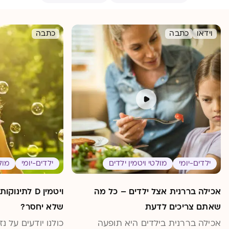
וידאו
כתבה
כתבה
ילדים-יומי
מולטי ויטמין ילדים
ילדים-יומי
מול
אכילה בררנית אצל ילדים – כל מה
ויטמין D לתי
שאתם צריכים לדעת
שלא יחסר?
אכילה בררנית בילדים היא תופעה
כולנו יודעים על 