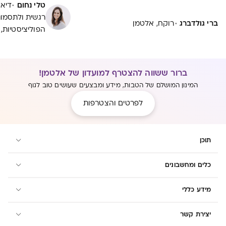
החשובים בתזונה של
·
טלי נחום
דיאט
רגשית ולתסמו
·
ברי גולדברג
רוקח, אלטמן
הפוליציסטיות, RD, M.Sc
ברור ששווה להצטרף למועדון של אלטמן!
המינון המושלם של הטבות, מידע ומבצעים שעושים טוב לגוף
לפרטים והצטרפות
תוכן
כלים ומחשבונים
מידע כללי
יצירת קשר