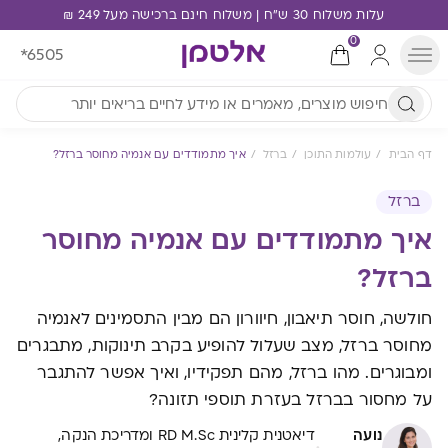
עלות משלוח 30 ש"ח | משלוח חינם ברכישה מעל 249 ₪
0
*6505
דף הבית
עולמות התוכן
ברזל
איך מתמודדים עם אנמיה מחוסר ברזל?
ברזל
איך מתמודדים עם אנמיה מחוסר
ברזל?
חולשה, חוסר תיאבון, חיוורון הם מבין התסמינים לאנמיה
מחוסר ברזל, מצב שעלול להופיע בקרב תינוקות, מתבגרים
ומבוגרים. מהו ברזל, מהם תפקידיו, ואיך אפשר להתגבר
על מחסור בברזל בעזרת תוספי תזונה?
נועה
דיאטנית קלינית RD M.Sc ומדריכת הנקה,
·