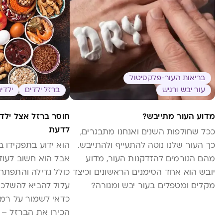
בריאות העור-פלקסיטול
עור יבש ורגיש
ברזל ילדים
ילדים
מדוע העור מתייבש?
חוסר ברזל אצל ילד
לדעת
ככל שחולפות השנים ואנחנו מתבגרים,
כך העור שלנו נוטה להתעייף ולהתייבש.
הוא ידוע בתפקידו ב
מהם הגורמים להזדקנות העור, מדוע
אבל הוא חשוב לעוד
יובש הוא אחד הסימנים הראשונים וכיצד
כולל גדילה והתפתחו
מקלים ומטפלים בעור יבש ומגורה?
עלול להביא להשלכות
כדאי לשמור על רמו
הכירו את הברזל – 