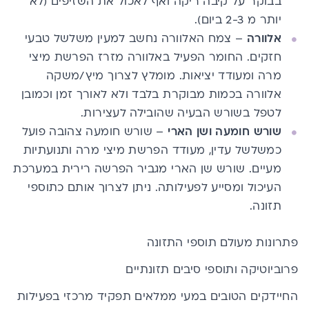
בבוקר על קיבה ריקה ואף לאכול את השזיפים (לא
יותר מ 2-3 ביום).
אלוורה
– צמח
האלוורה
נחשב למעין משלשל טבעי
חזקים. החומר הפעיל באלוורה מזרז הפרשת מיצי
מרה ומעודד יציאות. מומלץ לצרוך מיץ/משקה
אלוורה בכמות מבוקרת בלבד ולא לאורך זמן וכמובן
לטפל בשורש הבעיה שהובילה לעצירות.
שורש חומעה ושן הארי
– שורש חומעה צהובה פועל
כמשלשל עדין, מעודד הפרשת מיצי מרה ותנועתיות
מעיים. שורש שן הארי מגביר הפרשה רירית במערכת
העיכול ומסייע לפעילותה. ניתן לצרוך אותם כתוספי
תזונה.
פתרונות מעולם תוספי התזונה
פרוביוטיקה ותוספי סיבים תזונתיים
החיידקים הטובים במעי ממלאים תפקיד מרכזי בפעילות