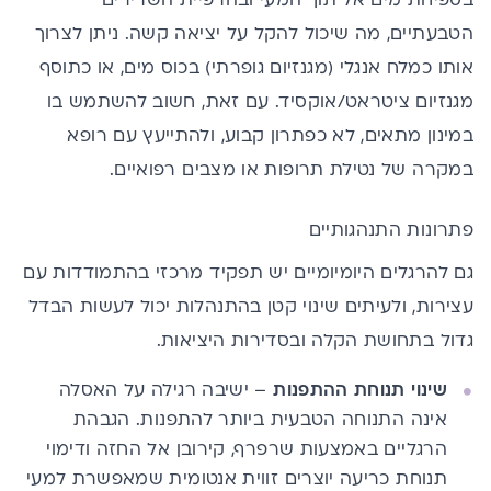
בספיחת מים אל תוך המעי ובהרפיית השרירים
הטבעתיים, מה שיכול להקל על יציאה קשה. ניתן לצרוך
אותו כמלח אנגלי (מגנזיום גופרתי) בכוס מים, או כתוסף
מגנזיום ציטראט/אוקסיד. עם זאת, חשוב להשתמש בו
במינון מתאים, לא כפתרון קבוע, ולהתייעץ עם רופא
במקרה של נטילת תרופות או מצבים רפואיים.
פתרונות התנהגותיים
גם להרגלים היומיומיים יש תפקיד מרכזי בהתמודדות עם
עצירות, ולעיתים שינוי קטן בהתנהלות יכול לעשות הבדל
גדול בתחושת הקלה ובסדירות היציאות.
שינוי תנוחת ההתפנות
– ישיבה רגילה על האסלה
אינה התנוחה הטבעית ביותר להתפנות. הגבהת
הרגליים באמצעות שרפרף, קירובן אל החזה ודימוי
תנוחת כריעה יוצרים זווית אנטומית שמאפשרת למעי