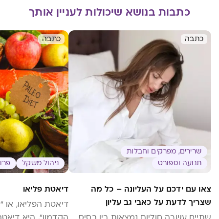
כתבות בנושא שיכולות לעניין אותך
כתבה
כתבה
שרירים, מפרקים וחבלות
תנועה וספורט
ניהול משקל
פרוב
צאו עם ידכם על העליונה – כל מה
דיאטת פליאו
שצריך לדעת על כאבי גב עליון
דיאטת הפליאו, או 
שתיים עשרה חוליות נמצאות בין בסיס
הקדמון”, היא דיאטה