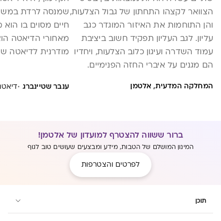
הצוואר לקצהו התחתון של גבול הצלעות,
שמנסה לרדת במשקל
והן התוחמות את האיזור המוגדר כגב
חיים מסוים בו הוא מ
עליון. לגב העליון תפקיד חשוב ביציבת
מאחורי הדיאטה הוא
עמוד השדרה ועיגון כלוב הצלעות, ויחדיו
מודרנית לדיאטה שצר
הם מגנים על איברי החזה הפנימיים.
הקדמונים. מה כול
מכיוון שכך, איזור הגב העליון חשוף פחות
היא מזיקה לנו? וה
·
המחלקה המדעית, אלטמן
ענבר שטיינברג
דיאטנית .c
לפגיעות ולרוב כאב באיזור זה יהיה
לצורך ירידה במשקל
כתוצאה ממתיחת שריר או רצועה.
בכתבה הבאה.
מחקרים מראים שכ- 10% מהגברים ו-
20% מהנשים יסבלו מכאבים בגב העליון.
ברור ששווה להצטרף למועדון של אלטמן!
כאבים בגב העליון יכולים להתרחש
המינון המושלם של הטבות, מידע ומבצעים שעושים טוב לגוף
בפתאומיות כתוצאה פגיעה חדה בשריר
לפרטים והצטרפות
או עצם, או להתפתח בהדרגתיות
כתוצאה מיציבה לא נכונה, התנוונות
שרירים או שחיקה טבעית של העצמות.
תוכן