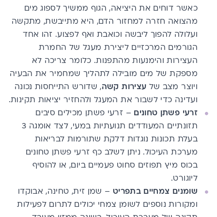
כאשר דוחים את היציאה, הגוף ממשיך לספוג מים
מהצואה חזרה למחזור הדם, היא מתייבשת, מתקשה
ועלולה להפוך ליבשה וכואבת ואף לפצוע. זהו אחד
הגורמים המרכזיים ליצירת מעגל של החמרת
העצירות והימנעות מהתפנות. כלומר צריכה לא
מספקת של מים מובילה לתהליך שמחמיר את הבעיה
ויוצר מצב של
עצירות קשה
, שדורש התייחסות נכונה
ועדינה כדי לשבור את המעגל ולהחזיר יציאות תקינות.
זרעי פשתן טחונים
– זרעי פשתן מכילים סיבים
תזונתיים המעודדים תנועתיות במעי, לצד
אומגה 3
בעלת תכונות נוגדות דלקת שתורמות לבריאות
מערכת העיכול. ניתן לשלב כף זרעי פשתן טחונים
בכוס מיץ תפוזים סחוט פעמיים ביום, או להוסיף
ליוגורט.
שומנים צמחיים בתפריט
– שמן זית, טחינה, אבוקדו
ומקורות נוספים לשומן צמחי יכולים לתרום לפעילות