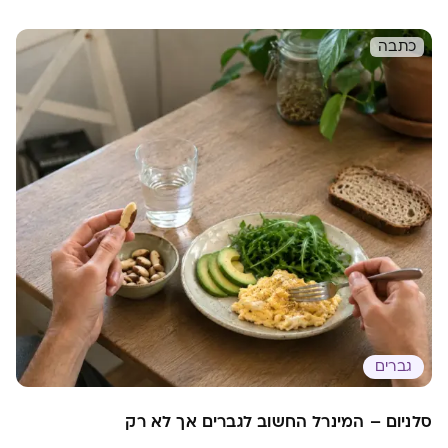
לעשות כדי להראות מחוטבים? איזה אימון אידאלי
לחשיפת הקוביות?
כתבה
גברים
סלניום – המינרל החשוב לגברים אך לא רק