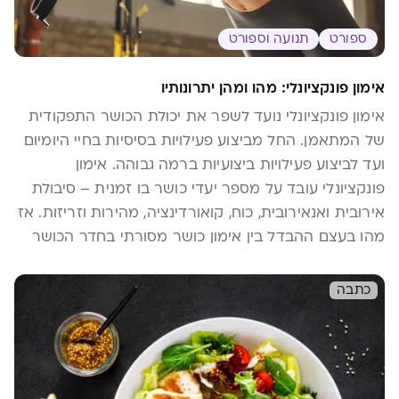
ספורט
תנועה וספורט
אימון פונקציונלי: מהו ומהן יתרונותיו
אימון פונקציונלי נועד לשפר את יכולת הכושר התפקודית
של המתאמן. החל מביצוע פעילויות בסיסיות בחיי היומיום
ועד לביצוע פעילויות ביצועיות ברמה גבוהה. אימון
פונקציונלי עובד על מספר יעדי כושר בו זמנית – סיבולת
אירובית ואנאירובית, כוח, קואורדינציה, מהירות וזריזות. אז
מהו בעצם ההבדל בין אימון כושר מסורתי בחדר הכושר
לאימון פונקציונלי? מהם הקווים המנחים אימון פונקציונלי?
ומהן היתרונות הצפויים מביצועו? כל זאת בכתבה
כתבה
שלפניכם.