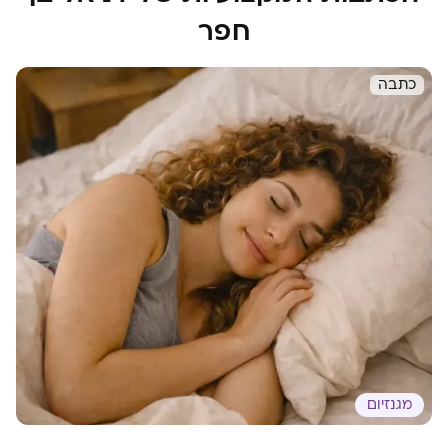
חפר
כתבה
מגנזיום