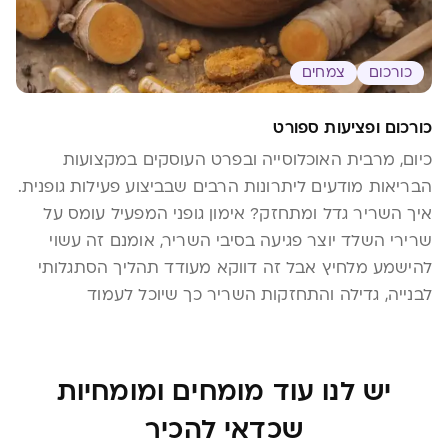
כורכום
צמחים
כורכום ופציעות ספורט
כיום, מרבית האוכלוסייה ובפרט העוסקים במקצועות
הבריאות מודעים ליתרונות הרבים שבביצוע פעילות גופנית.
איך השריר גדל ומתחזק? אימון גופני המפעיל עומס על
שרירי השלד יוצר פגיעה בסיבי השריר, אומנם זה עשוי
להישמע מלחיץ אבל זה דווקא מעודד תהליך הסתגלותי
לבנייה, גדילה והתחזקות השריר כך שיוכל לעמוד
בעומסים עתידים. כלומר זוהי תגובה דלקתית רצויה ואף
מבורכת. […]
יש לנו עוד מומחים ומומחיות
שכדאי להכיר