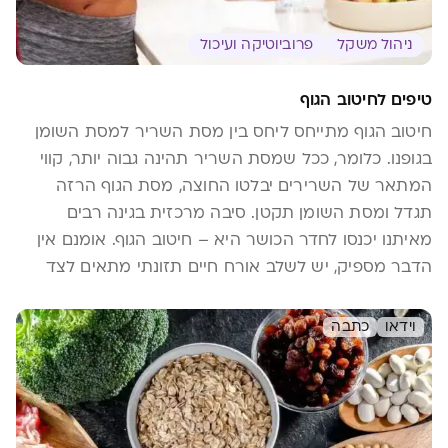
ניהול משקל
פרוביוטיקה ועיכול
טיפים לחיטוב הגוף
חיטוב הגוף מתייחס ליחס בין מסת השריר למסת השומן
בגופנו. כלומר, ככל שמסת השריר תהינה גבוה יותר, קווי
המתאר של השרירים יבלטו החוצה, מסת הגוף הרזה
תגדל ומסת השומן תקטן. סיבה מרכזית בגינה רבים
מאיתנו יכנסו לחדר הכושר היא – חיטוב הגוף. אומנם אין
הדבר מספיק, יש לשלב אורח חיים תזונתי מתאים לצד
תוכנית אימונים מוקפדת. הכנו לכם 10 טיפים שיעזרו
בביצוע תהליך חיטוב מוצלח.
וידאו
כתבה