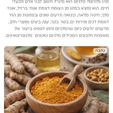
מהו סלניום? סלניום הוא מינרל חשוב לבני אדם ולבעלי
חיים. הוא נמצא במזון מן הצומח דוגמת אגוזי ברזיל, אגוזי
מלך, חיטה מלאה, קינואה וזרעים שונים ובמזונות מן החי
דוגמת דגים ופירות ים, בשר בקר, עוף, ביצים ומוצרי חלב.
מדענים יודעים כיום שהסלניום נחוץ לגופינו בייצור של
משפחת חלבונים המכילים סלניום ומכונים סלנופרוטאינים.
עד כה בודדו […]
כתבה