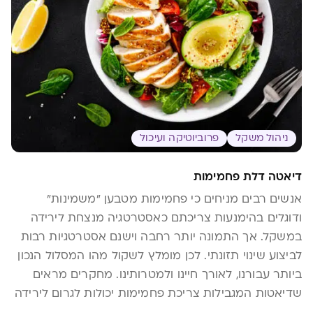
ניהול משקל
פרוביוטיקה ועיכול
דיאטה דלת פחמימות
אנשים רבים מניחים כי פחמימות מטבען "משמינות"
ודוגלים בהימנעות צריכתם כאסטרטגיה מנצחת לירידה
במשקל. אך התמונה יותר רחבה וישנם אסטרטגיות רבות
לביצוע שינוי תזונתי. לכן מומלץ לשקול מהו המסלול הנכון
ביותר עבורנו, לאורך חיינו ולמטרותינו. מחקרים מראים
שדיאטות המגבילות צריכת פחמימות יכולות לגרום לירידה
במשקל ולשיפור סממני בריאות. סוגי דיאטות דלות