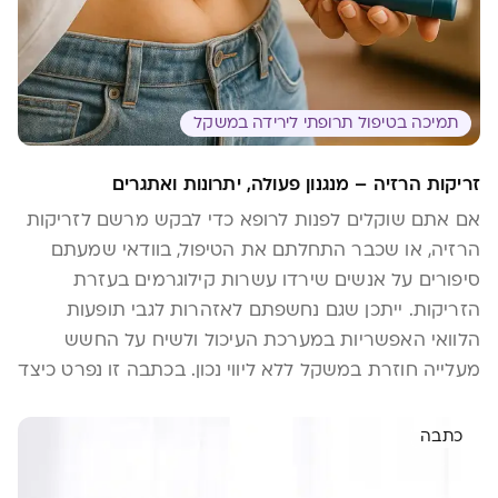
תמיכה בטיפול תרופתי לירידה במשקל
זריקות הרזיה – מנגנון פעולה, יתרונות ואתגרים
אם אתם שוקלים לפנות לרופא כדי לבקש מרשם לזריקות
הרזיה, או שכבר התחלתם את הטיפול, בוודאי שמעתם
סיפורים על אנשים שירדו עשרות קילוגרמים בעזרת
הזריקות. ייתכן שגם נחשפתם לאזהרות לגבי תופעות
הלוואי האפשריות במערכת העיכול ולשיח על החשש
מעלייה חוזרת במשקל ללא ליווי נכון. בכתבה זו נפרט כיצד
פועלות זריקות הרזיה המבוססות על הורמון 1-GLP, נכיר
את הסוגים השונים הקיימים ואת ההבדלים ביניהם, ונדגיש
כתבה
את תפקידם הקריטי של ליווי תזונתי, פעילות גופנית ותוספי
תזונה במהלך הירידה במשקל ובשמירה על התוצאות