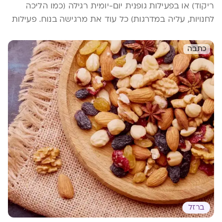
ריקוד) או בפעילות גופנית יום-יומית רגילה (כמו הליכה
לחנויות, עליה במדרגות) כל עוד את מרגישה בנוח. פעילות
גופנית אינה מסוכנת לך או לעובר, אלה להפך, נשים פעילות
נוטות לפתח פחות בעיות בהיריון, מאוחר יותר בלידה
כתבה
עצמה ולאחריה.
ברזל