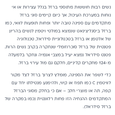
נשים רבות חוששות מתוספי ברזל בגלל
עצירות
או אי
נוחות במערכת העיכול, אך כיום קיימים סוגי ברזל
מתקדמים עם ספיגה טובה יותר ופחות תופעות לוואי, כמו
ברזל ביסגליצינאט שנמצא במולטי ויטמין לנשים בהריון
של אלטמן או ברזל בטכנולוגיית סידראל, טכנולוגיה
פטנטית של ברזל סוכרוזומלי שנחקרה בקרב נשים הרות.
פטנט סידראל נמצא יעיל במצבי אנמיה ונחקר בלמעלה
מ-124 מחקרים קליניים, חלקם גם מול עירוי ברזל.
כדי לשפר את הספיגה, מומלץ לצרוך ברזל לצד מקור
לוויטמין C כמו תפוז או קיווי, ולהימנע מנטילתו יחד עם
קפה, תה או מוצרי חלב – אם כי בחלק מסוגי הברזל
המתקדמים ההנחיה הזו פחות רלוונטית (כמו במקרה של
ברזל סידראל).