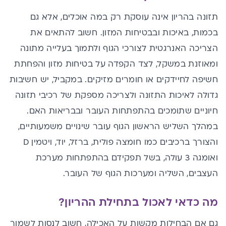
תזונה בהריון אינה עוסקת רק במה אוכלים, אלא גם
בכמות, באיכות ובבטיחות המזון. חשוב להתאים את
הצריכה האנרגטית לצורכי הגוף ולתמוך בעלייה מתונה
ומאוזנת במשקל, לצד הקפדה על בטיחות מזון והפחתת
חשיפה לחיידקים או חומרים מזיקים. במקביל, יש חשיבות
גדולה לאיכות התזונה ולצריכה מספקת של רכיבי תזונה
חיוניים שתומכים בהתפתחות העובר ובבריאות האם.
במהלך השליש הראשון הגוף עובר שינויים משמעותיים,
והצורך ברכיבים כמו
חומצה פולית
, ברזל, יוד, ויטמין D
ו
אומגה 3
עולה, בשל תפקידם בהתפתחות מערכת
העצבים, השליה ומערכות הגוף של העובר.
מה כדאי לאכול בתחילת ההריון?
גם אם הבחילות מקשות על האכילה, חשוב לנסות לשמור