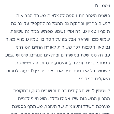
ויטמין D
בשנים האחרונות נוספה להמלצות משרד הבריאות
לנשים בהריון ובהנקה גם ההמלצה להקפיד על צריכת
תוסף
ויטמין D
. זה אולי נשמע מפתיע במדינה שטופת
שמש כמו ישראל, אבל בפועל חסר בוויטמין D נפוץ מאוד
גם כאן. הסיבות לכך קשורות לאורח החיים המודרני:
עבודה ממושכת במשרדים ובחללים סגורים, שימוש קבוע
במסנני קרינה (ובצדק) והימנעות מחשיפה ממושכת
לשמש. כל אלו מפחיתים את ייצור ויטמין D בעור, למרות
האקלים המקומי.
לוויטמין D יש תפקידים רבים וחשובים בגוף, ובתקופת
ההריון החשיבות שלו אפילו גדלה. הוא חיוני לבניית
מערכת השלד והעצמות של העובר, משתתף בספיגת