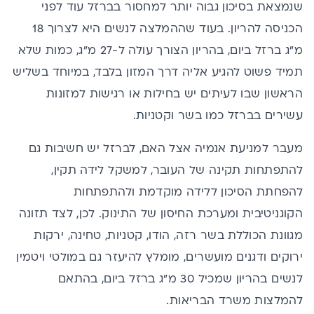
שנמצאת בסיכון גבוה יותר למחסור בברזל עוד לפני
הכניסה להריון. בעוד שההמלצה לנשים היא לצרוך 18
מ"ג ברזל ביום, בהריון הצורך עולה ל-27 מ"ג, כמות שלא
תמיד פשוט להגיע אליה דרך המזון בלבד, במיוחד בשליש
הראשון שבו לעיתים יש בחילות או רגישות למזונות
עשירים בברזל כמו בשר וקטניות.
מעבר למניעת אנמיה אצל האם, לברזל יש חשיבות גם
להתפתחות תקינה של העובר, למשקל לידה תקין,
להפחתת הסיכון ללידה מוקדמת ולהתפתחות
הקוגניטיבית ומערכת החיסון של התינוק. לכן, לצד תזונה
מגוונת הכוללת בשר רזה, הודו, קטניות, טחינה, ירקות
ירוקים ודגנים מועשרים, מומלץ להיעזר גם במולטי ויטמין
לנשים בהריון שמכיל 30 מ"ג ברזל ביום, בהתאם
להמלצות משרד הבריאות.