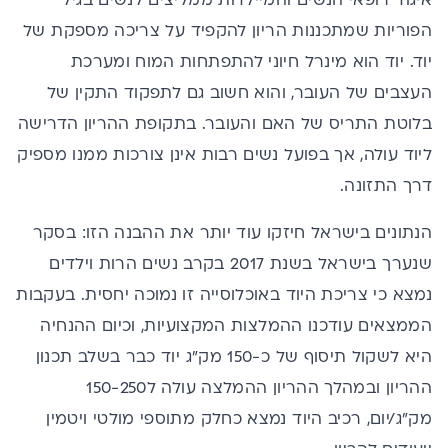
איגוד רופאי הנשים והמיילדות ממליצים לנשים בגיל
הפוריות שמתכננות הריון להקפיד על צריכה מספקת של
יוד. יוד הוא מינרל חיוני להתפתחות המוח ומערכת
העצבים של העובר, והוא חשוב גם לתפקוד התקין של
בלוטת התריס של האם והעובר. בתקופת ההריון הדרישה
ליוד עולה, אך בפועל נשים רבות אינן צורכות ממנו מספיק
דרך התזונה.
הנתונים בישראל חיזקו עוד יותר את ההבנה הזו: בסקר
שנערך בישראל בשנת 2017 בקרב נשים הרות וילדים
נמצא כי צריכת היוד באוכלוסייה זו נמוכה יחסית. בעקבות
הממצאים עודכנו ההמלצות המקצועיות, וכיום ההנחיה
היא לשקול תיסוף של כ-150 מק"ג יוד כבר בשלב תכנון
ההריון ובמהלך ההריון ההמלצה עולה ל150-250
מק"ג/יום, רכיב היוד נמצא כחלק מתוספי מולטי ויטמין