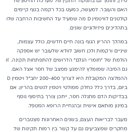
סידן, ותומך גם בתפקוד התקין של מערכת החיסון של
האם והעובר. למעשה, כמעט בכל רקמה בגוף קיימים
קולטנים לוויטמין D מה שמעיד על החשיבות הרחבה שלו
בתהליכים פיזיולוגיים שונים.
במהלך ההריון הגוף בונה חיים חדשים, כולל עצמות,
שיניים ורקמות ולכן חשוב לוודא שלעובר יש אספקה
הולמת של "חומרי הגלם" הדרושים להתפתחות תקינה. זו
גם הסיבה שמומלץ להימנע ממצב של חסר אצל האם.
ההמלצה המקובלת היא לצרוך 200-400 יחב"ל ויטמין D
ביום, בדרך כלל כחלק מ
מולטי ויטמין לנשים בהריון
. אם
בבדיקות הדם מתגלה חסר, ייתכן צורך בתיסוף נוסף
במינון מותאם אישית ובהנחיית הרופא המטפל.
מעבר לבריאות העצם, בשנים האחרונות מצטברים
מחקרים שמצביעים גם על קשר בין רמות תקינות של