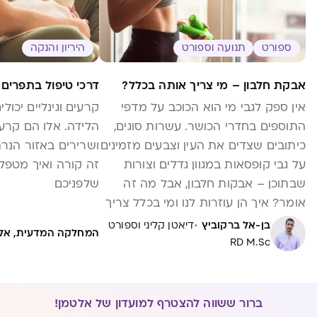
ספורט
תנועה וספורט
היריון והנקה
אבקת חלבון – מי צריך אותה בכלל?
דרכי טיפול בתפרים 
אין ספק לגבי מי הוא הכוכב על מדפי
קרעים וגינליים יכול
התוספים בחדרי הכושר. עשרות סוגים,
הלידה. אלו הם קרע
כיתובים שצדים את העין וצבעים מזמינים
ושרירים באזור הנרת
על גבי קופסאות במגוון גדלים וצורות
זה קורה ואיך מטפל
שבתוכן – אבקות חלבון, אבל מה זה
שלפניכם
אומר? איך הן עוזרות לנו ומי בכלל צריך
אותן?
·
בן-אל ברקוביץ
דיאטן קליני וספורט
המחלקה המדעית, אל
RD M.Sc
ברור ששווה להצטרף למועדון של אלטמן!