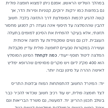
במהלך השליש הראשון. אמנם ניתן למצוא חומצה פולית
גם במזונות כמו ירקות ירוקים, קטניות ופירות הדר, אך
קשה להגיע לכמות המומלצת דרך התזונה בלבד. חשוב
להבין שההמלצה על תיסוף אינה נועדה רק למנוע מחסור
תזונתי, אלא בעיקר להפחית את הסיכון למומים בתעלה
העצבית. לכן גם נשים שמקפידות על תזונה איכותית
ועשירה במקורות טבעיים לחומצה פולית עדיין מקבלות
המלצה ליטול תוסף ייעודי.
כמה לקחת?
המינון המומלץ
הוא 400 מק"ג ליום ויש מקרים מסוימים שהרופא ימליץ
לאישה ההרה על מינון גבוה יותר.
יוד: המינרל החשוב להתפתחות המוח ובלוטת התריס
לצד חומצה פולית, יש עוד רכיב חשוב שכדאי להכיר כבר
בשלב תכנון ההריון: יוד. למעשה, גם משרד הבריאות וגם