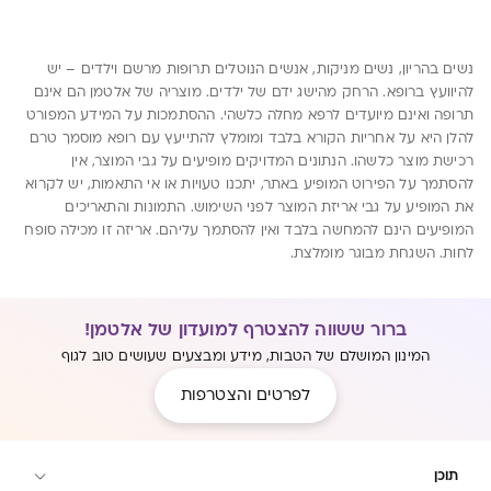
נשים בהריון, נשים מניקות, אנשים הנוטלים תרופות מרשם וילדים – יש
להיוועץ ברופא. הרחק מהישג ידם של ילדים. מוצריה של אלטמן הם אינם
תרופה ואינם מיועדים לרפא מחלה כלשהי. ההסתמכות על המידע המפורט
להלן היא על אחריות הקורא בלבד ומומלץ להתייעץ עם רופא מוסמך טרם
רכישת מוצר כלשהו. הנתונים המדויקים מופיעים על גבי המוצר, אין
להסתמך על הפירוט המופיע באתר, יתכנו טעויות או אי התאמות, יש לקרוא
את המופיע על גבי אריזת המוצר לפני השימוש. התמונות והתאריכים
המופיעים הינם להמחשה בלבד ואין להסתמך עליהם. אריזה זו מכילה סופח
לחות. השגחת מבוגר מומלצת.
ברור ששווה להצטרף למועדון של אלטמן!
המינון המושלם של הטבות, מידע ומבצעים שעושים טוב לגוף
לפרטים והצטרפות
תוכן