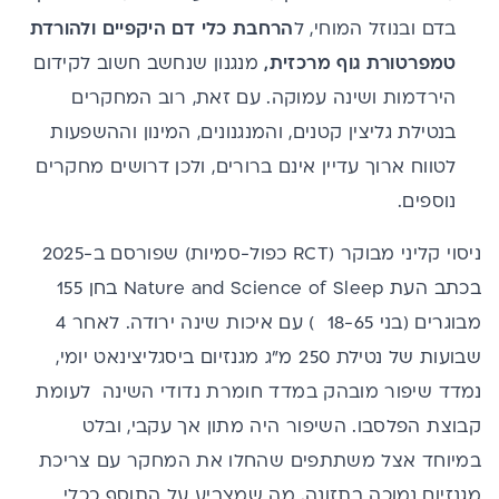
בדם ובנוזל המוחי, ל
הרחבת כלי דם היקפיים ולהורדת
טמפרטורת גוף מרכזית,
מנגנון שנחשב חשוב לקידום
הירדמות ושינה עמוקה. עם זאת, רוב המחקרים
בנטילת גליצין קטנים, והמנגנונים, המינון וההשפעות
לטווח ארוך עדיין אינם ברורים, ולכן דרושים מחקרים
נוספים.
ניסוי קליני מבוקר (RCT כפול-סמיות) שפורסם ב-2025
בכתב העת Nature and Science of Sleep בחן 155
מבוגרים (בני 18-65 ) עם איכות שינה ירודה. לאחר 4
שבועות של נטילת 250 מ"ג מגנזיום ביסגליצינאט יומי,
נמדד שיפור מובהק במדד חומרת נדודי השינה לעומת
קבוצת הפלסבו. השיפור היה מתון אך עקבי, ובלט
במיוחד אצל משתתפים שהחלו את המחקר עם צריכת
מגנזיום נמוכה בתזונה, מה שמצביע על התוסף ככלי