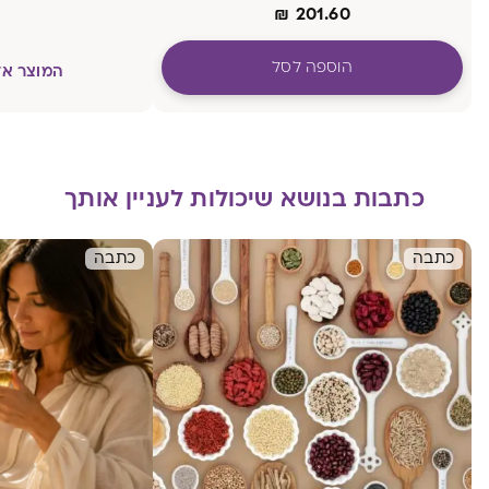
₪
201.60
הוספה לסל
המוצר אז
כתבות בנושא שיכולות לעניין אותך
כתבה
כתבה