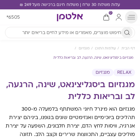
עלות משלוח 30 ש"ח | משלוח חינם ברכישה מעל 249 ₪
0
*6505
דף הבית
עולמות התוכן
מגנזיום
מגנזיום ביסגליצינאט, שינה, הרגעה, לב ובריאות כללית
RELAX
מגנזיום
מגנזיום ביסגליצינאט, שינה, הרגעה,
לב ובריאות כללית
מגנזיום הוא מינרל חיוני המשתתף בלמעלה מ-300
תהליכים ביוכימיים ואנזימטיים שונים בגופנו, ביניהם יצירת
אנרגיה, וויסות לחץ הדם, יצירת חלבונים, השפעה על יצירת
מוליכים עצביים, התכווצות שרירים וקצב הלב. תזונה