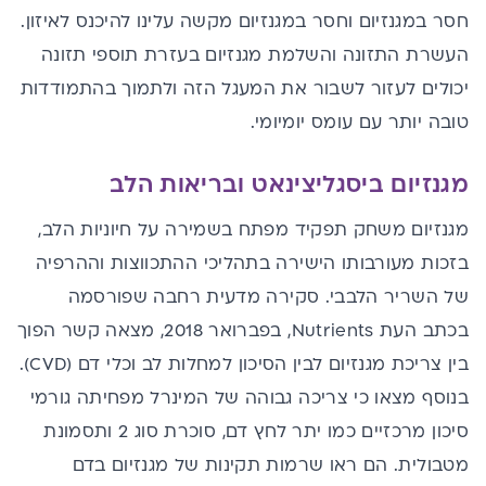
חסר במגנזיום וחסר במגנזיום מקשה עלינו להיכנס לאיזון.
העשרת התזונה והשלמת מגנזיום בעזרת
תוספי תזונה
יכולים לעזור לשבור את המעגל הזה ולתמוך בהתמודדות
טובה יותר עם עומס יומיומי.
מגנזיום ביסגליצינאט ובריאות הלב
מגנזיום משחק תפקיד מפתח בשמירה על חיוניות הלב,
בזכות מעורבותו הישירה בתהליכי ההתכווצות וההרפיה
של השריר הלבבי. סקירה מדעית רחבה שפורסמה
בכתב העת Nutrients, בפברואר 2018, מצאה קשר הפוך
בין צריכת מגנזיום לבין הסיכון למחלות לב וכלי דם (CVD).
בנוסף מצאו כי צריכה גבוהה של המינרל מפחיתה גורמי
סיכון מרכזיים כמו יתר
לחץ דם
, סוכרת סוג 2 ותסמונת
מטבולית. הם ראו שרמות תקינות של מגנזיום בדם