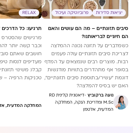
יציאות סדירות
פרוביוטיקה ועיכול
RELAX
סיבים תזונתיים – מה הם עושים והאם
תרגיעו: כל הדרכים 
הם חיוניים לבריאותנו?
מרגישים שהסטרס 
כשמדברים על תזונה נכונה ההמלצה
וכבר קשה יותר להת
לצריכת סיבים תזונתיים עולה פעמים
חושבים שאתם סובל
רבות. מוצרים רבים שנמצאים על המדף
מעדיפים לנסות טיפ
בסופר אף מתהדרים בתוויות מודגשות
דוגמת "עשיר/בתוספת סיבים תזונתיים",
טכניקות הרפיה – ש
האם יש בסיס להמלצה?
בחרדות ללא תרופו
·
נועה ברקוביץ
דיאטנית קלינית RD
M.Sc ומדריכת הנקה, המחלקה
המחלקה המדעית, אל
המדעית, אלטמן