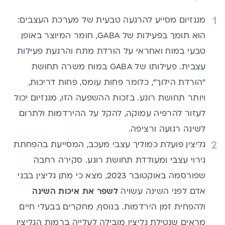
מגנזיום מסייע להרגעה טבעית של מערכת העצבים:
הוא תומך בפעילות של GABA, חומר המיוצר באופן
טבעי במוח ואחראי על הורדת מתח והרגעת פעילות
עצבית. פעילותו של GABA במוח משרה תחושת
"הורדת הילוך", כלומר פחות עומס, פחות דריכות,
ויותר תחושת רוגע. בזכות ההשפעה הזו, מגנזיום יכול
לעזור להרפיה עמוקה, להקל על ההירדמות ולתרום
לשינה רגועה ורציפה.
גליצין פועלת כמוליך עצבי מעכב, המסייעת בהפחתת
גירוי עצבי ומעודדת תחושת רוגע. סקירה רחבה
שפורסמה באוקטובר 2023, מצא כי מתן גליצין בבני
אדם לפני השינה עשויה
לשפר את איכות השינה
ולהפחית זמן הירדמות. בנוסף, מחקרים בבעלי חיים
מראים שנטילת גליצין מובילה לעלייה ברמות הגליצין