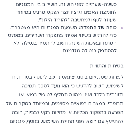
כשעה-שעתיים לפני השינה. השילוב בין המגנזיום
לחומצת האמינו גליצין יוצר אפקט מרגיע במיוחד
שעוזר לגוף ולמחשבה "להוריד הילוך".
כוחה של התמדה:
השפעת המגנזיום היא מצטברת.
כדי להרגיש בשינוי אמיתי בתפקוד השרירים, במפלס
ה
מתח
ובאיכות השינה, חשוב להתמיד בנטילה ולא
להסתפק בנטילה מזדמנת.
בטיחות והתוויות
למרות שמגנזיום ביסגליצינאט נחשב לתוסף בטוח ונוח
לשימוש, חשוב להדגיש כי הוא נועד לספק תמיכה
תזונתית בלבד ואינו מהווה תחליף לטיפול רפואי או
תרופתי. במצבים רפואיים מסוימים, ובמיוחד במקרים של
הפרעה בתפקוד הכליות או מחלות רקע לבביות, חובה
להתייעץ עם רופא לפני תחילת השימוש. בנוסף, מגנזיום