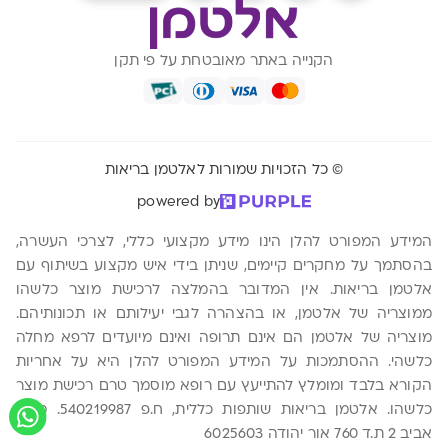
הקנייה באתר מאובטחת על פי תקן
© כל הזכויות שמורות לאלטמן בריאות
powered by
המידע המפורט להלן הינו מידע מקצועי כללי, לצרכי העשרה,
בהסתמך על מחקרים קיימים, שניתן בידי איש מקצוע בשיתוף עם
אלטמן בריאות. אין המדובר בהמלצה לרכישת מוצר כלשהו
ממוצריה של אלטמן, או בהצהרה לגבי יעילותם או תכונותיהם.
מוצריה של אלטמן הם אינם תרופה ואינם מיועדים לרפא מחלה
כלשהי. ההסתמכות על המידע המפורט להלן היא על אחריות
הקורא בלבד ומומלץ להתייעץ עם רופא מוסמך טרם רכישת מוצר
כלשהו. אלטמן בריאות שותפות כללית, ח.פ 540219987. משה
אביב 2 ת.ד 760 אור יהודה 6025603