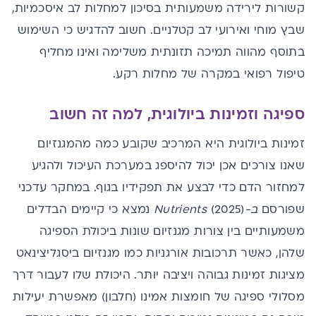
קשורות לירידה משמעותית בסיכון למחלות לב איסכמיות,
שבץ מוחי ואירועי לב קטלניים. חשוב להדגיש כי השימוש
בתוסף מהווה תמיכה תזונתית משלימה ואינו מחליף
טיפול רפואי במקרה של מחלות רקע.
ספיגה וזמינות ביולוגית, למה זה חשוב
זמינות ביולוגית היא המרכיב שקובע כמה מהמגנזיום
שאנו צורכים אכן יכול להיספג ב
מערכת העיכול
ולהגיע
למחזור הדם כדי לבצע את תפקידיו בגוף. במחקר עדכני
שפורסם
ב-Nutrients
(2025) נמצא כי קיימים הבדלים
משמעותיים בין צורות מגנזיום שונות ביכולת הספיגה
שלהן, כאשר תרכובות אורגניות כמו מגנזיום ביסגליצינאט
מציגות זמינות גבוהה ויציבה יותר. היכולת שלו לעבור דרך
מסלולי ספיגה של חומצות אמינו (חלבון) מאפשרת יעילות