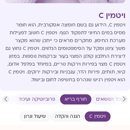
ויטמין C
ויטמין C, הידוע גם בשם חומצה אסקורבית, הוא חומר
מסיס במים החיוני לתפקוד הגוף. ויטמין C חשוב לפעילות
מערכת החיסון. מחקרים מראים כי ייתכן שהוא מקצר
משך צינון ומקל על הסימפטומים הנלווים. ויטמין C נחוץ גם
ליצירת החלבון קולגן המצוי בעור וברקמות נוספות. במזון
ויטמין C מצוי בפירות וירקות טריים, במיוחד בפלפל אדום,
קיווי, תותים, פירות הדר, עגבניות ובירקות ירוקים. ויטמין C
הוא ויטמין רגיש שנהרס בחשיפה לחום ובישול.
כל הנושאים
חורף בריא
פרוביוטיקה ועיכול
שיער 
ויטמין C
הגנה והקלה
שיעול וגרון