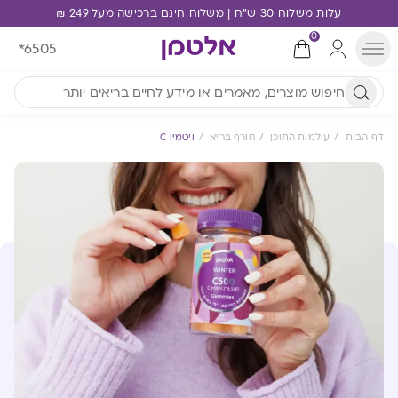
עלות משלוח 30 ש"ח | משלוח חינם ברכישה מעל 249 ₪
0
*6505
דף הבית
עולמות התוכן
חורף בריא
ויטמין C