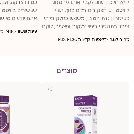
לייצר ולכן חשוב לקבל אותו מהמזון.
כמובן צדקה, אבל 
לוויטמין C תפקידים רבים בגוף, יש לו
פעילות נוגדת חמצון, משמש כחלק בלתי
אתם יודעים מי ע
נפרד בתהליכי ריפוי צלקות ופצעים, לוקח
·
עינת ששון
MSc, מנהלת מדעית והסברה
חלק בתגובות מערכת החיסון ובייצור
·
מרוה לנגר
דיאטנית קלינית R.D, M.Sc
נוגדנים, חשוב לפעילות המטבולית בתאי
הגוף ולתפקוד התקין של כלי הדם.
מוצרים