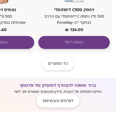
ויטמין C500 ליפוזומלי
גאמיס ויטמי
500 מ"ג ויטמין C ליפוזומלי עם הרכיב
500 מ"ג ויטמין C
הנחקר ®PureWay-C
אשכולות במרקם 
.60
₪
126.00
הוספה לסל
הוספ
כל המוצרים
ברור ששווה להצטרף למועדון של אלטמן!
המינון המושלם של הטבות, מידע ומבצעים שעושים טוב לגוף
לפרטים והצטרפות