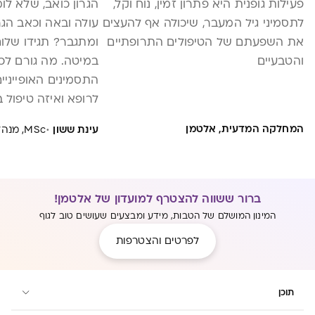
פעילות גופנית היא פתרון זמין, נוח וקל,
הגרון כואב, שלא לו
לתסמיני גיל המעבר, שיכולה אף להעצים
עולה ובאה וכאב הגר
את השפעתם של הטיפולים התרופתיים
ומתגבר? תגידו שלו
והטבעיים
במיטה. מה גורם לכא
התסמינים האופייניי
לרופא ואיזה טיפול ב
להתאים לכם?
·
המחלקה המדעית, אלטמן
עינת ששון
MSc, מנהלת מדעית והסברה
ברור ששווה להצטרף למועדון של אלטמן!
המינון המושלם של הטבות, מידע ומבצעים שעושים טוב לגוף
לפרטים והצטרפות
תוכן