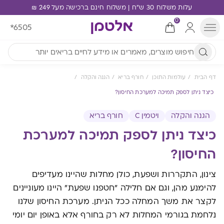
עלות משלוח 30 ש"ח | משלוח חינם ברכישה מעל 249 ₪
0
*6505
דף הבית
עולמות התוכן
חורף בריא
הגנה והקלה
כיצד ניתן לספק תמיכה למערכת החיסון?
הגנה והקלה
ויטמין C
חורף בריא
כיצד ניתן לספק תמיכה למערכת
החיסון?
צינון, התקררות ושפעת, כולן מחלות שהיינו מעדיפים
להימנע מהן, וגם אם חלילה "חטפנו שפעת" היינו מעוניינים
לקצר את משך המחלה ככל הניתן. מערכת החיסון שלנו
נלחמת בגורמי המחלות לא רק בחורף אלא באופן יום יומי