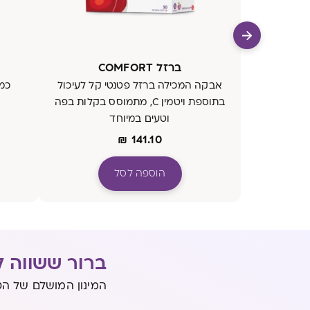
ברזל COMFORT
אבקה המכילה ברזל פטנטי קל לעיכול
בתוספת ויטמין C, מתמוסס בקלות בפה
וטעים במיוחד
₪
141.10
הוספה לסל
ברור ששווה ל
המינון המושלם של הט