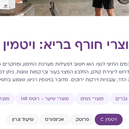
צרי חורף בריא: ויטמין C
 מסיס במים החיוני לגוף. הוא חשוב לפעילות מערכת החיסון, ומחק
הקל על הסימפטומים הנלווים. בנוסף, ויטמין C דרוש ליצירת קולגן, החלבון המצוי בעור ובר
ות הדר, עגבניות וירקות ירוקים. מדובר בויטמין רגיש, שנפגע בחשי
גברים
מוצרי נשים
מוצרי שיער - רוטס HR
מוצרי
ויטמין C
פרוטק
אכינפורס
שיעול וגרון