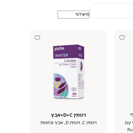
ויטמין D+C+אבץ
וזומלי עם
ויטמין C, ויטמין D, אבץ ונחושת