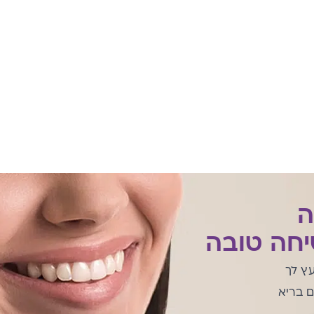
ה
חה טובה
עץ לך
ם בריא