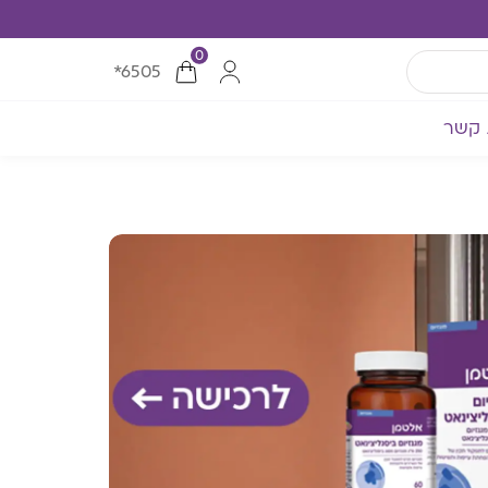
0
*6505
 קשר