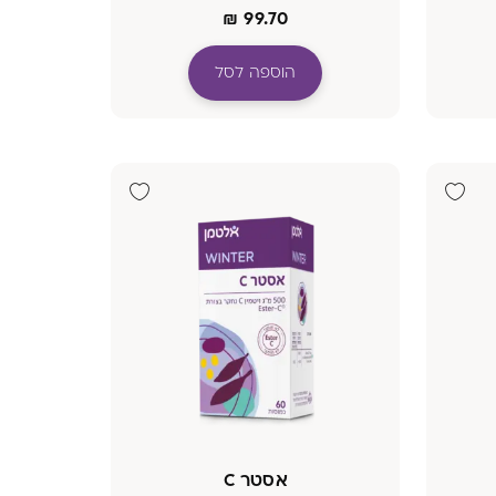
₪
99.70
הוספה לסל
אסטר C