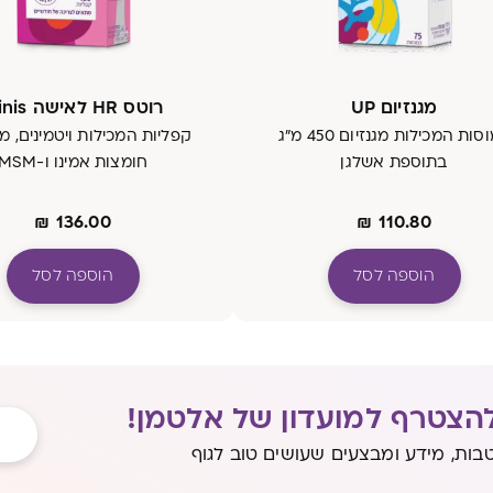
מגנזיום UP
רוטס HR לאישה Minis
כמוסות המכילות מגנזיום 450 מ"ג
קפליות המכילות ויטמינים, מי
בתוספת אשלגן
חומצות אמינו ו-MSM
₪
136.00
₪
110.80
הוספה לסל
הוספה לסל
הצטרף למועדון של אלטמן!
בות, מידע ומבצעים שעושים טוב לגוף