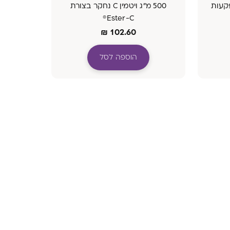
וספת פקעות
500 מ"ג ויטמין C נחקר בצורת
Ester-C®
₪
102.60
הוספה לסל