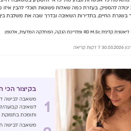
 מתאימה כל אפשרות ונבחן מתי כדאי להשקיע במשאבה דו-צד
כולה להספיק. בעזרת כמה שאלות פשוטות תוכלי להבין איזו
ר בשגרת החיים, בתדירות השאיבה ובדרך שבה את משלבת בין
דיאטנית קלינית RD M.Sc ומדריכת הנקה, המחלקה המדעית, אלטמן
30.03.2026
7 דקות קריאה
בקיצור הכי ח
משאבה לבישה דו
1
לשאיבה קבועה/לש
ותומכת בתפוקת ח
משאבה לבישה חד