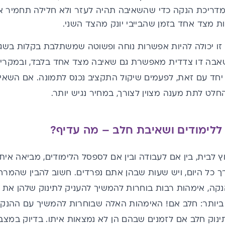
מדריכת הנקה כדי שהשאיבה תהיה לעזר ולא חלילה תחמיר א
 מצד אחד בזמן שהבייבי יונק מהצד השני.
 זו יכולה להיות אפשרות נוחה ופשוטה שמשתלבת בקלות בשגר
משאבה דו צדדית מאפשרת גם שאיבה מצד אחד בלבד, ובמקרי
יחד עם זאת, לפעמים שיקול התקציב נכנס לתמונה. אם השאי
חלט לתת מענה מצוין לצורך, במחיר נגיש יותר.
ללימודים ושאיבת חלב – מה עדיף?
לבית, בין אם לעבודה ובין אם לספסל הלימודים, מביאה אי
ך כל היום, ויש שעות שבהן אתם נפרדים. חשוב להבין שהמר
קה, אימהות רבות בוחרות להמשיך להעניק לתינוק שלהן את
ביותר: חלב אם! האימהות האלה שבוחרות להמשיך עם ההנ
תינוק חלב אם לזמנים שבהם הן לא נמצאות איתו. בדיוק במצ