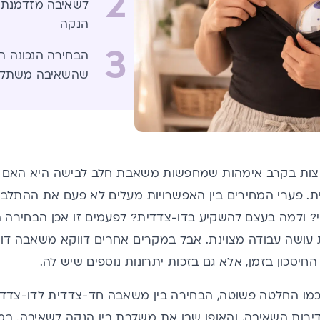
2
לשאיבה מזדמנת א
הנקה
3
הבחירה הנכונה תל
שהשאיבה משתלבת
צות בקרב אימהות שמחפשות
משאבת חלב
לבישה היא האם 
 פערי המחירים בין האפשרויות מעלים לא פעם את ההתלבט
? ולמה בעצם להשקיע בדו-צדדית? לפעמים זו אכן הבחירה ה
ושה עבודה מצוינת. אבל במקרים אחרים דווקא משאבה דו-צ
 החיסכון בזמן, אלא גם בזכות יתרונות נוספים שיש לה.
מו החלטה פשוטה, הבחירה בין משאבה חד-צדדית לדו-צדדית
דירות השאיבה, והאופן שבו את משלבת בין הנקה לשאיבה. ב