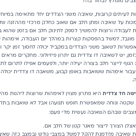
צבים מומלץ לבחור בה?
 לעיתים קרובות, שאיבה משני הצדדים יחד מתאימה במיוחד
ות על שאיבה ומתן
חלב אם
שאוב כחלק מרכזי מההזנה של 
 לעבודה ורוצות להמשיך לספק לתינוק חלב אם בזמן שהוא 
וגבל, למשל בהפסקות קצרות במהלך יום העבודה, אימהות שה
אפשרות לשאוב משני הצדדים במקביל יכולה לחסוך זמן יקר ול
זמן, יש לשאיבה דו צדדית גם יתרון פיזיולוגי. מחקרים מראי
הגוף לייצר חלב בצורה יעילה יותר, ולפעמים אפילו לתרום לת
עבור אימהות ששואבות באופן קבוע, משאבה דו צדדית יכולה ל
.
שה חד צדדית
היא פתרון מצוין לאימהות שרוצות ליהנות מה
שקטה ונוחה שמאפשרת חופש תנועה) אבל לא שואבות בתדירו
צבים שבהם השאיבה נעשית מדי פעם:
צלן הצורך ליצור מאגר קטן של חלב אם.
ת שאיבה מזדמנת להקל למשל במצבי גודש (במצב כזה שאיב