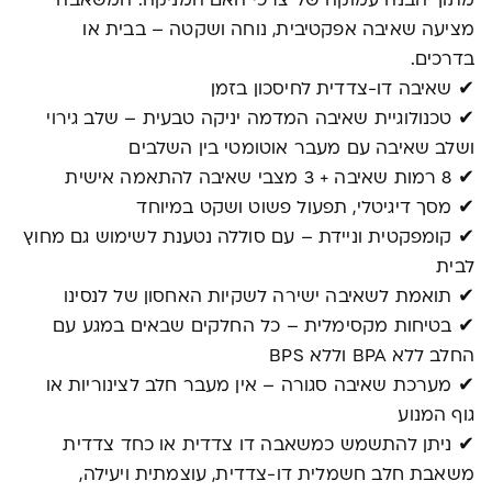
מתוך הבנה עמוקה של צרכי האם המניקה. המשאבה
מציעה שאיבה אפקטיבית, נוחה ושקטה – בבית או
בדרכים.
✔ שאיבה דו-צדדית לחיסכון בזמן
✔ טכנולוגיית שאיבה המדמה יניקה טבעית – שלב גירוי
ושלב שאיבה עם מעבר אוטומטי בין השלבים
✔ 8 רמות שאיבה + 3 מצבי שאיבה להתאמה אישית
✔ מסך דיגיטלי, תפעול פשוט ושקט במיוחד
✔ קומפקטית וניידת – עם סוללה נטענת לשימוש גם מחוץ
לבית
✔ תואמת לשאיבה ישירה לשקיות האחסון של לנסינו
✔ בטיחות מקסימלית – כל החלקים שבאים במגע עם
החלב ללא BPA וללא BPS
✔ מערכת שאיבה סגורה – אין מעבר חלב לצינוריות או
גוף המנוע
✔ ניתן להתשמש כמשאבה דו צדדית או כחד צדדית
משאבת חלב חשמלית דו-צדדית, עוצמתית ויעילה,