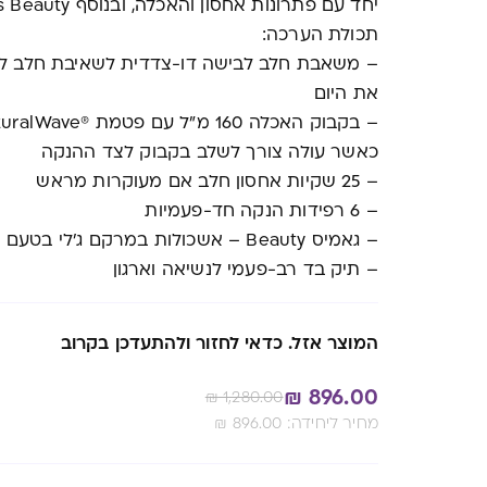
יחד עם פתרונות אחסון והאכלה, ובנוסף Gummies Beauty כי גם לך מגיע להתפנק במקסימום.
תכולת הערכה:
– משאבת חלב לבישה דו-צדדית לשאיבת חלב ללא 
את היום
כאשר עולה צורך לשלב בקבוק לצד ההנקה
– 25 שקיות אחסון חלב אם מעוקרות מראש
– 6 רפידות הנקה חד-פעמיות
– גאמיס Beauty – אשכולות במרקם ג'לי בטעם פטל, מתאים לשימוש גם בתקופת ההנקה
– תיק בד רב-פעמי לנשיאה וארגון
המוצר אזל. כדאי לחזור ולהתעדכן בקרוב
₪
896.00
₪
1,280.00
:מחיר ליחידה
896.00
₪
Alternative: