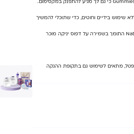
שימוש בידיים וחוטים, כדי שתוכלי להמשיך
– בקבוק האכלה 160 מ"ל עם פטמת ®NaturalWave התומך בשמירה על דפוס יניקה מוכר