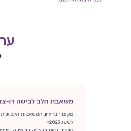
ערכת p&Go
כ
משאבת חלב לבישה דו-צד
מקום 1 בדירוג המשאבות הלבישו
לשנת 2025*
חופש, נוחות ועוצמה בשאיבה, מעני