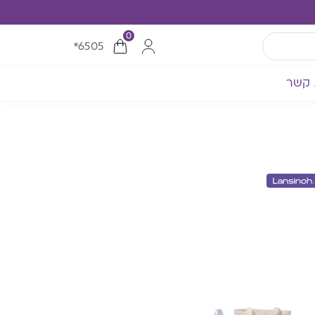
0
*6505
 קשר