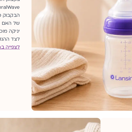
ralWave®
הבקבוק פ
של האם וה
יניקה מו
לצד ההנק
לצפייה בת