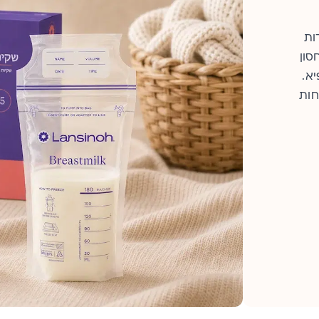
דות
BPS ), לאחסון
א.
חות