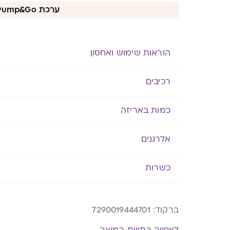
ערכת Pump&Go ב-30% הנחה
הוראות שימוש ואחסון
רכיבים
כמות באריזה
אלרגנים
כשרות
ברקוד:
7290019444701
לצפייה בתווית המוצר