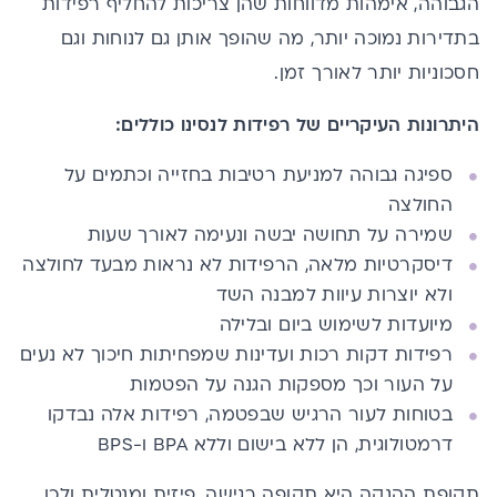
הגבוהה, אימהות מדווחות שהן צריכות להחליף רפידות
בתדירות נמוכה יותר, מה שהופך אותן גם לנוחות וגם
חסכוניות יותר לאורך זמן.
היתרונות העיקריים של רפידות לנסינו כוללים:
ספיגה גבוהה למניעת רטיבות בחזייה וכתמים על
החולצה
שמירה על תחושה יבשה ונעימה לאורך שעות
דיסקרטיות מלאה, הרפידות לא נראות מבעד לחולצה
ולא יוצרות עיוות למבנה השד
מיועדות לשימוש ביום ובלילה
רפידות דקות רכות ועדינות שמפחיתות חיכוך לא נעים
על העור וכך מספקות הגנה על הפטמות
בטוחות לעור הרגיש שבפטמה, רפידות אלה נבדקו
דרמטולוגית, הן ללא בישום וללא BPA ו-BPS
תקופת ההנקה היא תקופה רגישה, פיזית ומנטלית ולכן