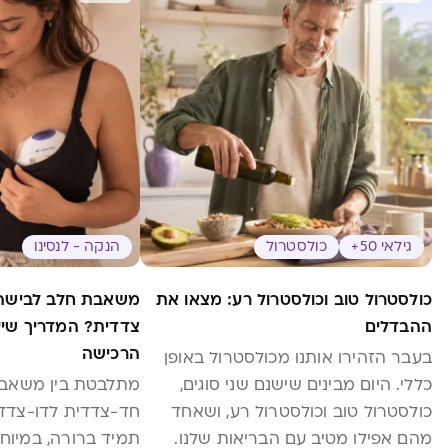
גילאי 50+
כולסטרול
הנקה - לנסינו
כולסטרול טוב וכולסטרול רע: מצאו את
משאבת חלב לבישה: 
ההבדלים
צדדית? המדריך שיע
הרכישה
בעבר הזהירו אותנו מכולסטרול באופן
כללי. היום מבינים שישנם שני סוגים,
מתלבטת בין משאבת
כולסטרול טוב וכולסטרול רע, ושאחד
חד-צדדית לדו-צדד
מהם אפילו מטיב עם הבריאות שלנו.
תמיד ברורה, במיוח