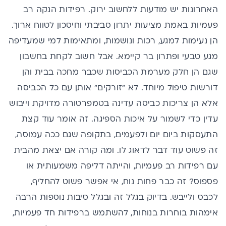
האחרונות יש מודעות ללחשוב ירוק. רפידות הנקה רב
פעמיות באמת מציעות יתרון סביבתי וחיסכון לטווח ארוך.
הן נעימות למגע, רכות ונושמות, ומתאימות למי שמעדיפה
מגע טבעי ופתרון בר קיימא. אבל חשוב לקחת בחשבון
שגם הן חלק מערמת הכביסות שכבר מחכה בבית והן
דורשות טיפול מיוחד. לא "זורקים" אותן עם כל הכביסה
אלא הן צריכות כביסה עדינה בטמפרטורה מדויקת וייבוש
עדין כדי לשמור על איכות הספיגה. זה אומר עוד קצת
התעסקות ביום יום ולפעמים, בתקופה שגם ככה עמוסה,
זה פשוט עוד דבר לדאוג לו. ומה קורה אם יצאת מהבית
עם רפידות רב פעמיות, והייתה דליפה משמעותית או
פספוס? זה כבר פחות נוח, אי אפשר פשוט להחליף,
לכבס ולייבש. בדיוק בגלל זה ובגלל סיבות נוספות הרבה
אימהות בוחרות בנוחות, להשתמש ברפידות חד פעמיות,