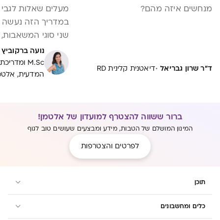
מנחשים איזה מהם?
מעלים שאלות לגבי 
במדריך הזה נעשה ס
שני סוגי המשאבות, 
אפשרות ונבחן מתי 
נועה ברקוביץ
במשאבה דו-צדדית
M.Sc ומדר
·
ד"ר שרון גבריאל
דיאטנית קלינית RD
המדעית, אלטמ
חד-צדדית יכולה לה
שאלות פשוטות תוכלי
משאבה תשתלב בצור
בשגרת החיים, בתדי
ברור ששווה להצטרף למועדון של אלטמן!
שבה את משלבת בין
המינון המושלם של הטבות, מידע ומבצעים שעושים טוב לגוף
לפרטים והצטרפות
תוכן
כלים ומחשבונים