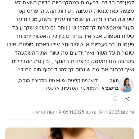
לפעמים בלילה ולפעמים במהלך היום בדיוק כשאת לא
מצפה. כאן נכנסות לתמונה רפידות ההנקה, פריט קטן
שעושה הבדל גדול. הן שומרות עלייך יבשה, מגינות על
העור ומאפשרות לך להרגיש נינוחה גם כשגוף שלך עובד
שעות נוספות. אבל איך בוחרים בין כל האפשרויות: חד
פעמיות, רב פעמיות או טיפוליות? אילו באמת סופגות, אילו
שומרות על העור, ואיך יודעים מה שווה את ההשקעה?
בכתבה הזו נתעמק ברפידות ההנקה, נבין מה ההבדלים
ואיך לבחור את מה שיגרום לך להגיד "סוף סוף נוח לי"
נועה
דיאטנית קלינית RD M.Sc ומדריכת הנקה,
·
ברקוביץ
המחלקה המדעית, אלטמן
פרסום 04.11.2025
עדכון 06.11.2025
9 דקות קריאה