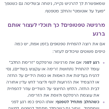
שמאפשרת לך להרגיש נקייה, נינוחה ובשליטה גם כשגופך
"פועל על אוטומט" והחלב מטפטף.
מרגישה טפטופים? כך תוכלי לעצור אותם
ברגע
אם את רוצה להפחית טפטופים בזמן אמת, יש כמה
טיפים פשוטים שיכולים לעזור:
רגע לפני:
אם את מרגישה שרפלקס "זרימת החלב"
עומד להתחיל (תחושת זרימה או עקצוץ בשדיים), נסי
להניח בעדינות את האמות או כפות הידיים על החזה
או להצמיד את הזרועות לגוף וליצור לחץ עדין אחורה
לבית החזה. הלחץ החיצוני על השדיים עוזר להפחית
את עוצמת הרפלקס ולווסת את הזרימה.
כשהחלב מתחיל לטפטף
: אותו הטיפ כמו רגע לפני
שמתחיל… יעזור גם כשהחלב מתחיל לטפטף. לחיצה