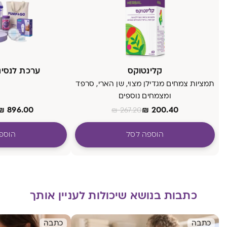
קלינטוקס
ערכת לנסינו mp&Go
תמציות צמחים מגדילן מצוי, שן הארי, סרפד
ומצמחים נוספים
₪
896.00
₪
200.40
₪
267.20
הוספה לסל
הוספ
כתבות בנושא שיכולות לעניין אותך
כתבה
כתבה