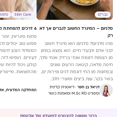
גברים
Skin Care
טיפוח AUTY
סלניום – המינרל החשוב לגברים אך לא
6 דרכים להפחתת קמטים מתחת לעיניים
רק
פחות סיגריות, יותר 
מהו סלניום? סלניום הוא מינרל חשוב
ממש טוב יכולים לה
לבני אדם ולבעלי חיים. הוא נמצא במזון
המסלול הנכון להפ
מן הצומח דוגמת אגוזי ברזיל, אגוזי מלך,
לעיניים. הוסיפו לזה
חיטה מלאה, קינואה וזרעים שונים
קולגן, ויכול להיות ש
ובמזונות מן החי דוגמת דגים ופירות ים,
מהתוצאות. מיישרי
בשר בקר, עוף, ביצים ומוצרי חלב.
מדענים יודעים כיום שהסלניום נחוץ
·
דניאל בן חפר
דיאטנית קלינית
המחלקה המדעית, אל
לגופינו בייצור של משפחת חלבונים
וספורט M.Sc RD ומאמנת כושר
המכילים סלניום ומכונים סלנופרוטאינים.
עד כה בודדו […]
ברור ששווה להצטרף למועדון של אלטמן!