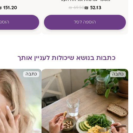
₪
151.20
₪
52.13
₪
69.50
הוספה לסל
הוספ
כתבות בנושא שיכולות לעניין אותך
כתבה
כתבה