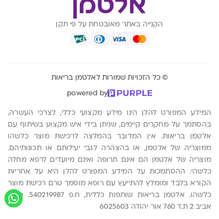
הקנייה באתר מאובטחת על פי תקן
© כל הזכויות שמורות לאלטמן בריאות
powered by
המידע המפורט להלן הינו מידע מקצועי כללי, לצרכי העשרה,
בהסתמך על מחקרים קיימים, שניתן בידי איש מקצוע בשיתוף עם
אלטמן בריאות. אין המדובר בהמלצה לרכישת מוצר כלשהו
ממוצריה של אלטמן, או בהצהרה לגבי יעילותם או תכונותיהם.
מוצריה של אלטמן הם אינם תרופה ואינם מיועדים לרפא מחלה
כלשהי. ההסתמכות על המידע המפורט להלן היא על אחריות
הקורא בלבד ומומלץ להתייעץ עם רופא מוסמך טרם רכישת מוצר
כלשהו. אלטמן בריאות שותפות כללית, ח.פ 540219987. משה
אביב 2 ת.ד 760 אור יהודה 6025603