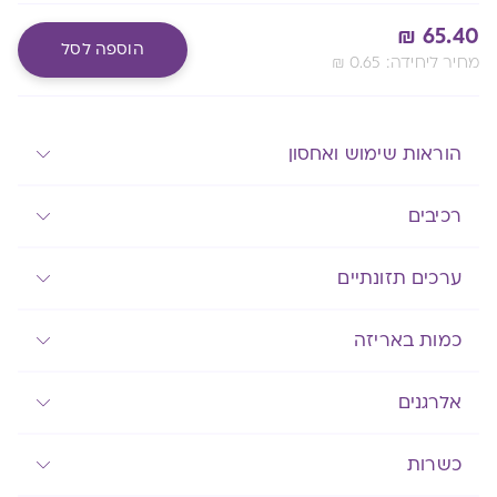
מגנזיום
₪
65.40
וויטמין
הוספה לסל
:מחיר ליחידה
0.65
₪
B6
Alternative:
מעבר לסל שלך
הוראות שימוש ואחסון
רכיבים
ערכים תזונתיים
כמות באריזה
אלרגנים
כשרות