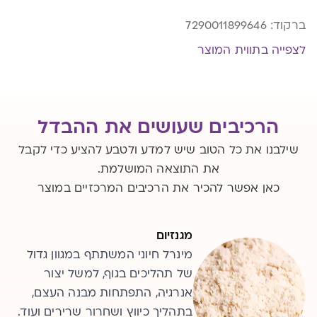
ברקוד:
7290011899646
לצפייה בתווית המוצר
הרכיבים שעושים את ההבדל
שילבנו את כל הטוב שיש למדע ולטבע להציע כדי לקבל
את התוצאה המושלמת.
כאן אפשר להכיר את הרכיבים המרכזיים במוצר
סידן
מגנזיום
מינרל חיוני, השכיח ביותר בגוף
מינרל חיוני המשתתף במגוון גדול
של תהליכים בגוף, למשל יצור
האדם. 99% ממנו נמצא בשלד
ובשיניים. חשוב גם לתפקוד
אנרגיה, התפתחות מבנה העצם,
השרירים, הפרשת הורמונים ועוד.
בתהליך כיווץ ושחרור שרירים ועוד.