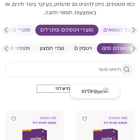
כמו סטטינים. ניתן להשיגו גם מהמזון, בעיקר בשר ודגים, או
באמצעות תוספי תזונה.
כל הנושאים
מוצרי ויטמינים ומינרלים
מוצרי גברים
קואנזים Q10
ויטמין D
נוגדי חמצון
ויטמיני B
א
סינון
100 כמוסות
60 כמוסות
מבצע זוגות: 1+1
מבצע זוגות: 1+1