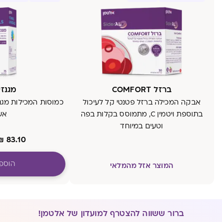
ברזל COMFORT
מגנזיו
אבקה המכילה ברזל פטנטי קל לעיכול
בתוספת ויטמין C, מתמוסס בקלות בפה
אש
וטעים במיוחד
₪
83.10
הוספ
המוצר אזל מהמלאי
ברור ששווה להצטרף למועדון של אלטמן!