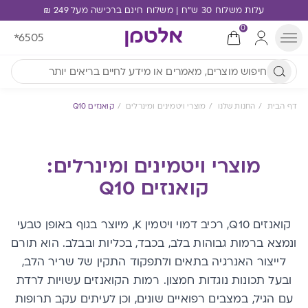
עלות משלוח 30 ש"ח | משלוח חינם ברכישה מעל 249 ₪
0
*6505
דף הבית
החנות שלנו
מוצרי ויטמינים ומינרלים
קואנזים Q10
מוצרי ויטמינים ומינרלים:
קואנזים Q10
קואנזים Q10, רכיב דמוי ויטמין K, מיוצר בגוף באופן טבעי
ונמצא ברמות גבוהות בלב, בכבד, בכליות ובבלב. הוא תורם
לייצור האנרגיה בתאים ולתפקוד התקין של שריר הלב,
ובעל תכונות נוגדות חמצון. רמות הקואנזים עשויות לרדת
עם הגיל, במצבים רפואיים שונים, וכן לעיתים עקב תרופות