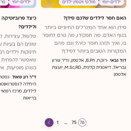
ילדים-יומי
מולטי ויטמין ילדים
ילדים-יומי
פרו
האם חסר לילדים שלכם סידן?
כיצד פרוביוטיקה 
ולילדים?
סידן הוא אחד המינרלים החיוניים ביותר
בגוף האדם. מה תפקידו, מה גורם לחוסר
שלשול, עצירות, קו
בו, ואיך תזהו חוסר כזה? וגם: מהם
שונים הם בעיות 
המקורות הטובים ביותר לסידן?
תינוקות וילדים ר
·
שאפשר להפחית או
דוד גבאי
רוקח, B.Ph, אלטמן, וד"ר שרון
גבריאל, דיאטנית קלינית, M.Sc,RD, יועצת
כשהן מופיעות. אי
אלטמן
·
ד"ר רון שאול
גסטרו
היחידה לגסטרואנטרול
לילדים, מרכז רפואי 
בריאות
1
…
75
76