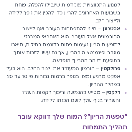
למנוע התכווצויות מוקדמות שיובילו להפלה. פוחת
בשבועות האחרונים להריון כדי להכין את גופך ללידה
ולייצור חלב.
אסטרוגן
– חיוני להתפתחות העובר ואף לייצור
ההורמונים אצל העובר. הוא האחראי המרכזי
לתופעות הריון נעימות פחות כדוגמת
בחילות
, תיאבון
מוגבר ופיגמנטציה בהריון, אך גם עשוי לזכות אותך
בתופעת "זוהר ההריון" הנפלאה.
פרולקטין
– הורמון המעודד את ייצור החלב. הוא בעל
אפקט מרגיע ומצוי בגופך ברמות גבוהות פי 10 עד 20
במהלך ההריון.
רלקסין
– מסייע בהגמשה וריכוך רקמות השלד
והשריר בגוף שלך לשם הכנתו ללידה.
"טפשת הריון"? המוח שלך דווקא עובר
תהליך התמחות