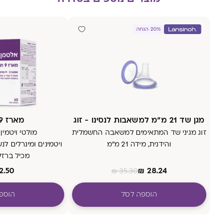
20% הנחה
מגן שד 21 מ״מ למשאבות לנסינו - זוג
מארז 9 חודשים
זוג מגיני שד המתאימים למשאבה החשמלית
מולטי ויטמין
והידנית, מידה 21 מ״מ
ויטמינים ומינרלים לנ
מכיל ברזל
2.50
₪
28.24
₪
35.30
אומג
הוספה לסל
הוספ
פו