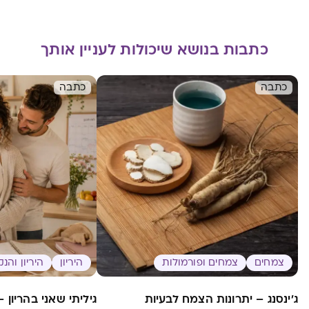
כתבות בנושא שיכולות לעניין אותך
כתבה
כתבה
צמחים
צמחים ופורמולות
היריון
היריון והנ
ג'ינסנג – יתרונות הצמח לבעיות
גיליתי שאני בהריון 