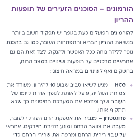
הורמונים – הסוכנים הזעירים של תופעות
ההריון
להורמונים הפועלים כעת בגופך יש תפקיד חשוב ביותר
בנשיאת ההריון הבריא והתפתחות העובר, כמו גם בהכנת
גופך ללידה נוחה ככל האפשר ולהנקה. לצד זאת הם גם
אחראיים מרכזיים על תופעות ושינויים במצב הרוח,
בחשקים ואף לשינויים במראה חיצוני:
HCG
– מגיע לשיאו סביב
שבוע 10 להיריון
. מעודד את
צמיחת השלייה, פועל לאותת לגופך אודות קיומו של
העובר שלך ומדכא את המערכת החיסונית כך שלא
תתקוף אותו.
פרוגסטרון
– מגביר את אספקת הדם העורקי לעובר,
מעבה את צוואר הרחם ומונע חדירת חיידקים. אחראי
על עיבוי רירית הרחם ומרפה את שרירי הרחם כדי