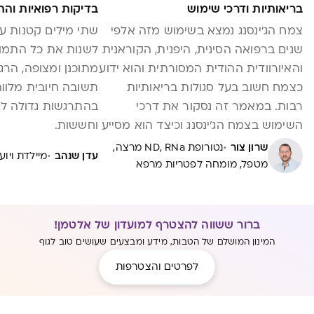
בריאותיות ודרכי שימוש
בדיקות רפואיות וה
צמח הג'ינסנג נמצא בשימוש מזה אלפי
שתי מילים קטנות על
שנים ברפואה הסינית, היפנית, הקוראנית
לשנות את כל התמונ
והאיורוודית ההודית המסורתית והוא ידוע
מתוכנן ומצופה, הר
כצמח חשוב בעל סגולות בריאותיות
תשובה חיובית מלוו
רבות. במאמר זה נסקור את דרכי
בהתרגשות גדולה לצ
השימוש בצמח הג'ינסנג וכיצד הוא מסייע
וחששות.
במגוון רחב של מצבים בריאותיים.
·
שרון צור
נטורופת ND, RNa מרצה,
·
עדן שנהב
מיילדת ויו
מטפל, מומחה לפטריות מרפא
ברור ששווה להצטרף למועדון של אלטמן!
המינון המושלם של הטבות, מידע ומבצעים שעושים טוב לגוף
לפרטים והצטרפות