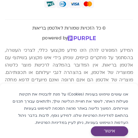
© כל הזכויות שמורות לאלטמן בריאות
powered by
המידע המפורט להלן הינו מידע מקצועי כללי, לצרכי העשרה,
בהסתמך על מחקרים קיימים, שניתן בידי איש מקצוע בשיתוף עם
אלטמן בריאות. אין המדובר בהמלצה לרכישת מוצר כלשהו
ממוצריה של אלטמן, או בהצהרה לגבי יעילותם או תכונותיהם.
מוצריה של אלטמן הם אינם תרופה ואינם מיועדים לרפא מחלה
כלשהי. ההסתמכות על המידע המפורט להלן היא על אחריות
הקורא בלבד ומומלץ להתייעץ עם רופא מוסמך טרם רכישת מוצר
אנו עושים שימוש בעוגיות (Cookies) על מנת להבטיח את תקינות
פעילות האתר, לשפר את חוויית הגלישה שלך, ולהתאים עבורך תכנים
כלשהו. אלטמן בריאות שותפות כללית, ח.פ 540219987. משה
ושירותים. המשך גלישה באתר מהווה הסכמה לשימוש בעוגיות
אביב 2 ת.ד 760 אור יהודה 6025603
בהתאם למדיניות הפרטיות שלנו. למידע נוסף, לרבות בדבר ניהול
העדפות השימוש בעוגיות, ניתן לעיין
במדיניות הפרטיות
.
אישור