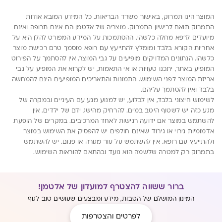
המוצר הינו תמרוק, באישור משרד הבריאות. כל המידע המובא אודות
התמרוק תואם לרישיון התמרוק. מוצריה של אלטמן הם אינם תרופה ואינם
מיועדים לרפא מחלה כלשהי. ההסתמכות על המידע המפורט להלן היא על
אחריות הקורא בלבד ומומלץ להתייעץ עם רופא מוסמך טרם רכישת מוצר
כלשהו. הנתונים המדויקים מופיעים על גבי המוצר, אין להסתמך על הפירוט
המופיע באתר, יתכנו טעויות או אי התאמות, יש לקרוא את המופיע על גבי
אריזת המוצר לפני השימוש. התמונות והתאריכים המופיעים הינם להמחשה
בלבד ואין להסתמך עליהם.
לשימוש חיצוני בלבד, אין לבלוע, יש למנוע מגע עם העיניים ובמקרה של
מגע כזה יש לשטוף היטב במים. להרחיק מהישג ידם של ילדים. אין
להשתמש במוצר אם ידועה רגישות לאחד המרכיבים. במקרים של הופעת
אדמומיות גירוי או גירוד שאינם חולפים יש להפסיק את השימוש במוצר
ולהתייעץ עם רופא. אין להשתמש על עור מגורה או פגום. יש להשתמש
בתמרוק רק למטרה שלשמה הוא נועד ובהתאם להוראות השימוש.
ברור ששווה להצטרף למועדון של אלטמן!
המינון המושלם של הטבות, מידע ומבצעים שעושים טוב לגוף
לפרטים והצטרפות