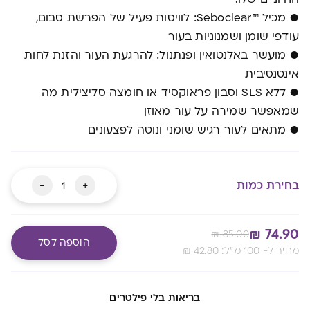
● מכיל ™Seboclear: לוויסות פעיל של הפרשת סבום,
עודפי שומן ושמנוניות בעור
● מועשר באלנטואין ופנתנול: להרגעת העור והזנת לחות
אינטנסיבית
● ללא SLS וסבון פראוקסיד או חומצה סליצילית מה
שמאפשר שמירה על עור מאוזן
● מתאים לעור רגיש שומני ונוטה לפצעונים
כמות
-
+
בחירת כמות
של
פלקסיטול
₪
74.90
₪
85.00
אקניטול
הוספה לסל
:מחיר ל- 100 מ"ל
42.80
₪
תרחיץ
פנים
Alternative:
מעבר לסל שלך
בריאות בלי פילטרים