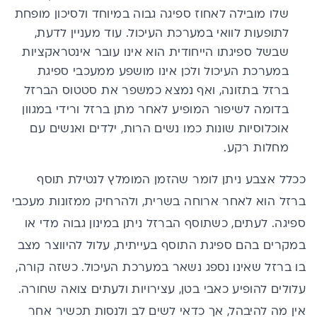
שלו מובילה לאחוז ספיגה גבוה במיוחד ולסיכון מופחת
לתופעות לוואי במערכת העיכול. עוד מעניין לדעת,
שבשל ספיגתו הייחודית הוא אינו עובר אינטראקציות
במערכת העיכול ולכן אינו מושפע ממעכבי ספיגת
ברזל בתזונה, ואף נמצא כמשפר את סטטוס הברזל
בדומה לשיפור המופיע לאחר מתן ברזל ורידי במגוון
אוכלוסיות שונות כמו נשים הרות, ילדים ואנשים עם
מחלות רקע.
ככלל אצבע ניתן לומר שהזמן המומלץ לנטילת תוסף
ברזל הוא לאחר ארוחה בשרית, ולהרחיק ממזונות מעכבי
ספיגה. לעתים, כשתוסף הברזל ניתן במינון גבוה מדי או
במקרים בהם ספיגת התוסף בעייתית, עלול להיווצר מצב
בו ברזל שאינו נספג נשאר במערכת העיכול. כשזה קורה,
עלולים להופיע כאבי בטן, עצירויות ולעתים צואה שחורה.
אין מה להיבהל, אך כדאי לשים לב ולנסות תכשיר אחר