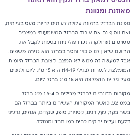
הבסיס למאזן ברזל תקין הוא תזונה
מאוזנת ומגוונת
ספיגת הברזל בתזונה עלולה לעיתים להיות מעט בעייתית,
ואם נוסיף גם את איבוד הברזל המשמעותי במצבים
מסוימים (שחלקן הוזכרו פה) ניתן בטעות לקבל את
הרושם ש"אין לנו סיכוי" וחסר בברזל הוא גזירה משמים.
אבל למעשה זה ממש לא המצב. קצובת הברזל היומית
המומלצת לנערות (בגילי 14-19) היא 15 מ"ג ליום ולנשים
מעל גיל 19 ההמלצה היא 18 מ"ג ברזל ליום.
מקורות תזונתיים לברזל מכילים כ 1.5-4 מ"ג ברזל
בממוצע, כאשר המקורות העשירים ביותר בברזל הם
בשר בקר, עוף, דגים, קטניות, טופו, שקדים, אגוזים, גרעיני
דלעת ועלים ירוקים כהים כמו תרד ומנגולד.