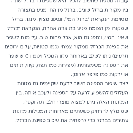
עובדה נוספת שחשוב להכיר היא שספיגת הברזל שונה
בין מקורות ברזל שונים. ברזל מן החי מגיע בתצורה
מסוימת הנקראת "ברזל המי", ונספג מצוין. מנגד, ברזל
שמקורו מן הצומח מגיע בתוצרה אחרת, הנקראת "ברזל
שאינו המי", ונספג גם הוא, אבל פחות טוב. על מנת לשפר
את ספיגת הברזל ממקור צמחי (כמו קטניות, עלים ירוקים
וזרעים) ניתן לשלב בארוחה מזון המכיל
ויטמין C
שישפר
את הספיגה משמעותית (מפירות כמו תפוז, קיווי, תותים
או ירקות כמו פלפל אדום).
לצד שיפור הספיגה חשוב לדעת שקיימים גם מזונות
העלולים להשפיע לרעה על הספיגה ולעכב אותה. בין
המזונות האלה ניתן למצוא מוצרי חלב, תה וקפה,
שמומלץ להרחיק כשעתיים מארוחות המכילות מזונות
עתירים בברזל כדי להפחית את עיכוב ספיגת הברזל.