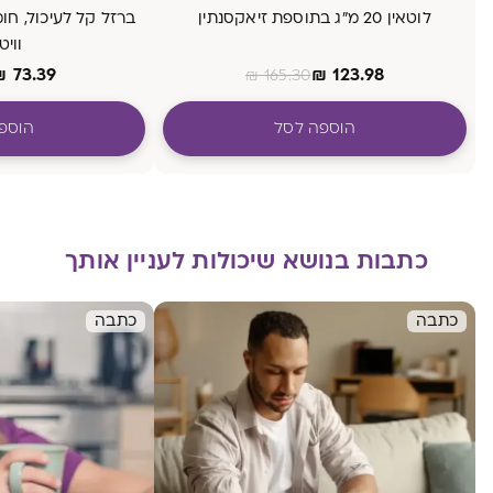
לוטאין 20 מ״ג בתוספת זיאקסנתין
וויטמ
₪
73.39
₪
123.98
₪
165.30
הוספה לסל
הוספ
כתבות בנושא שיכולות לעניין אותך
כתבה
כתבה