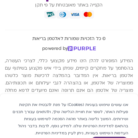
הקנייה באתר מאובטחת על פי תקן
© כל הזכויות שמורות לאלטמן בריאות
powered by
המידע המפורט להלן הינו מידע מקצועי כללי, לצרכי העשרה,
בהסתמך על מחקרים קיימים, שניתן בידי איש מקצוע בשיתוף עם
אלטמן בריאות. אין המדובר בהמלצה לרכישת מוצר כלשהו
ממוצריה של אלטמן, או בהצהרה לגבי יעילותם או תכונותיהם.
מוצריה של אלטמן הם אינם תרופה ואינם מיועדים לרפא מחלה
כלשהי. ההסתמכות על המידע המפורט להלן היא על אחריות
הקורא בלבד ומומלץ להתייעץ עם רופא מוסמך טרם רכישת מוצר
אנו עושים שימוש בעוגיות (Cookies) על מנת להבטיח את תקינות
פעילות האתר, לשפר את חוויית הגלישה שלך, ולהתאים עבורך תכנים
כלשהו. אלטמן בריאות שותפות כללית, ח.פ 540219987. משה
ושירותים. המשך גלישה באתר מהווה הסכמה לשימוש בעוגיות
אביב 2 ת.ד 760 אור יהודה 6025603
בהתאם למדיניות הפרטיות שלנו. למידע נוסף, לרבות בדבר ניהול
העדפות השימוש בעוגיות, ניתן לעיין
במדיניות הפרטיות
.