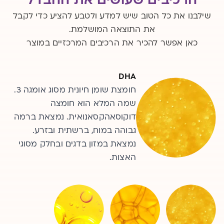
הרכיבים שעושים את ההבדל
שילבנו את כל הטוב שיש למדע ולטבע להציע כדי לקבל
את התוצאה המושלמת.
כאן אפשר להכיר את הרכיבים המרכזיים במוצר
DHA
אומגה 3
EPA
חומצת שומן חיונית מסוג אומגה 3.
קבוצת חומצות שומן רב בלתי רוויות
חומצת שומן חיונית מסוג אומגה 3.
שמה המלא הוא חומצה
החיוניות למבנה הגוף ותפקודו,
שמה המלא הוא חומצה
וכוללת 3 חומצות שומן עיקריות:
דוקוסאהקסאנואית. נמצאת ברמה
איקוסאפנטאנואית. מקורות בתזונה:
גבוהה במוח, ברשתית ובזרע.
חומצה אלפא-לינולנית (ALA),
דגים וחלק מסוגי האצות.
חומצה איקוסאפנטאנואית (EPA)
נמצאת במזון בדגים ובחלק מסוגי
האצות.
וחומצה דוקוסאהקסאנואית (DHA).