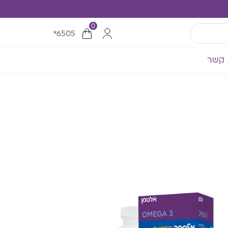
0
*6505
 קשר